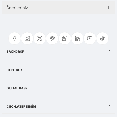
Önerileriniz
Yorum Yaz
Bu ürünün fiyat bilgisi, resim, ürün açıklamalarında ve diğer konularda
yetersiz gördüğünüz noktaları öneri formunu kullanarak tarafımıza
iletebilirsiniz.
Görüş ve önerileriniz için teşekkür ederiz.
Ürün resmi kalitesiz, bozuk veya görüntülenemiyor.
BACKDROP
Ürün açıklamasında eksik bilgiler bulunuyor.
Ürün bilgilerinde hatalar bulunuyor.
LIGHTBOX
Ürün fiyatı diğer sitelerden daha pahalı.
Bu ürüne benzer farklı alternatifler olmalı.
DIJITAL BASKI
CNC-LAZER KESİM
Gönder