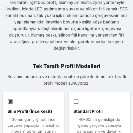
Tek taraflı lightbox profil; alüminyum ekstrüzyon yöntemiyle
üretilen, içinde LED aydınlatma yuvası ve silikon fitil kanalı (SEG
kanalı) bulunan, tek yüzlü ışıklı reklam panosu çerçevesinin ana
yapı elemanıdır. İstenilen boyutta kesilip köşe bağlantı
aparatlarıyla birleştirilerek her ölçüde
lightbox
çerçevesi
oluşturulur. Kumaş baskı, silikon fitil kanalına yerleştirilen fitil
aracılığıyla profile sabitlenir ve alet gerektirmeden kolayca
değiştirilebilir.
Tek Taraflı Profil Modelleri
Kullanım amacına ve estetik tercihine göre iki temel tek taraflı
profil modeli sunuyoruz.
▣
◫
Slim Profil (İnce Kesit)
Standart Profil
30mm genişliğinde ince
40–60mm genişliğinde
çerçeve yapısıyla minimal ve
geniş çerçeve yapısıyla
modern görünüm sunan
daha sağlam ve dayanıklı