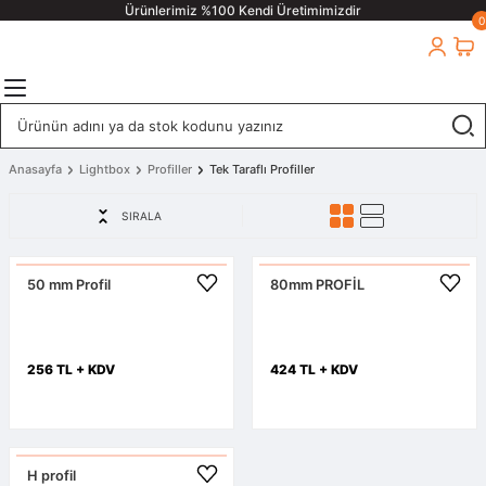
Ürünlerimiz %100 Kendi Üretimimizdir
0
Anasayfa
Lightbox
Profiller
Tek Taraflı Profiller
SIRALA
50 mm Profil
80mm PROFİL
256 TL + KDV
424 TL + KDV
H profil