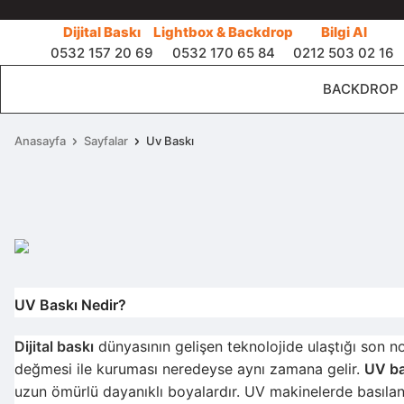
Dijital Baskı
Lightbox & Backdrop
Bilgi Al
0532 157 20 69
0532 170 65 84
0212 503 02 16
BACKDROP
Anasayfa
Sayfalar
Uv Baskı
UV Baskı Nedir?
Dijital baskı
dünyasının gelişen teknolojide ulaştığı son 
değmesi ile kuruması neredeyse aynı zamana gelir.
UV ba
uzun ömürlü dayanıklı boyalardır. UV makinelerde basılan bu