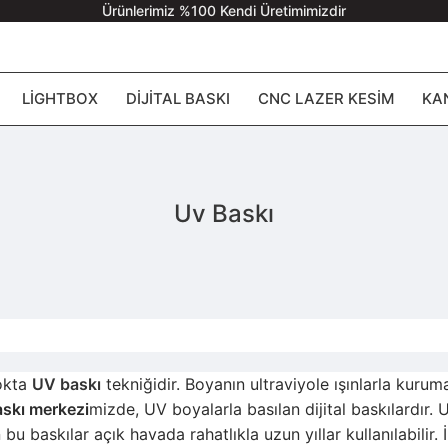
Ürünlerimiz %100 Kendi Üretimimizdir
LIGHTBOX
DIJITAL BASKI
CNC LAZER KESIM
KA
Uv Baskı
nokta
UV baskı
tekniğidir. Boyanın ultraviyole ışınlarla kur
skı merkezi
mizde, UV boyalarla basılan dijital baskılardır
 baskılar açık havada rahatlıkla uzun yıllar kullanılabilir. 