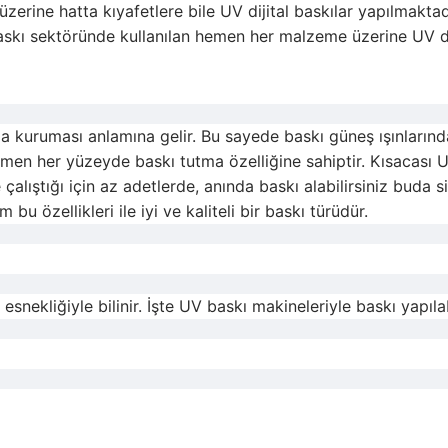
rine hatta kıyafetlere bile UV dijital baskılar yapılmaktadı
baskı sektöründe kullanılan hemen her malzeme üzerine UV d
nında kuruması anlamına gelir. Bu sayede baskı güneş ışınları
men her yüzeyde baskı tutma özelliğine sahiptir. Kısacası U
 ile çalıştığı için az adetlerde, anında baskı alabilirsiniz buda
bu özellikleri ile iyi ve kaliteli bir baskı türüdür.
snekliğiyle bilinir. İşte UV baskı makineleriyle baskı yapıl