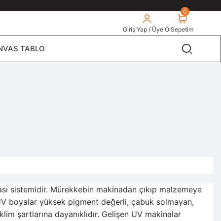
0
Giriş Yap / Üye Ol
Sepetim
NVAS TABLO
uması sistemidir. Mürekkebin makinadan çıkıp malzemeye
. UV boyalar yüksek pigment değerli, çabuk solmayan,
İklim şartlarına dayanıklıdır. Gelişen UV makinalar