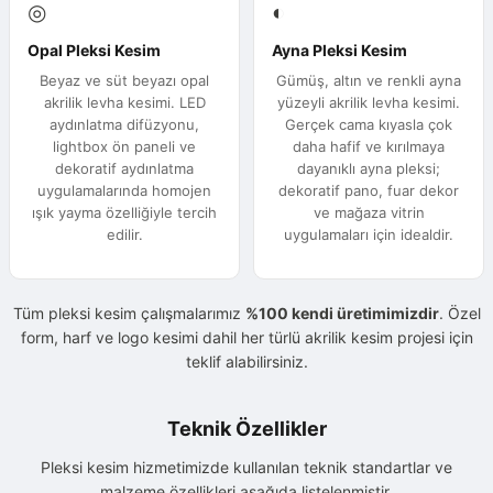
◎
◐
Opal Pleksi Kesim
Ayna Pleksi Kesim
Beyaz ve süt beyazı opal
Gümüş, altın ve renkli ayna
akrilik levha kesimi. LED
yüzeyli akrilik levha kesimi.
aydınlatma difüzyonu,
Gerçek cama kıyasla çok
lightbox ön paneli ve
daha hafif ve kırılmaya
dekoratif aydınlatma
dayanıklı ayna pleksi;
uygulamalarında homojen
dekoratif pano, fuar dekor
ışık yayma özelliğiyle tercih
ve mağaza vitrin
edilir.
uygulamaları için idealdir.
Tüm pleksi kesim çalışmalarımız
%100 kendi üretimimizdir
. Özel
form, harf ve logo kesimi dahil her türlü akrilik kesim projesi için
teklif alabilirsiniz.
Teknik Özellikler
Pleksi kesim hizmetimizde kullanılan teknik standartlar ve
malzeme özellikleri aşağıda listelenmiştir.