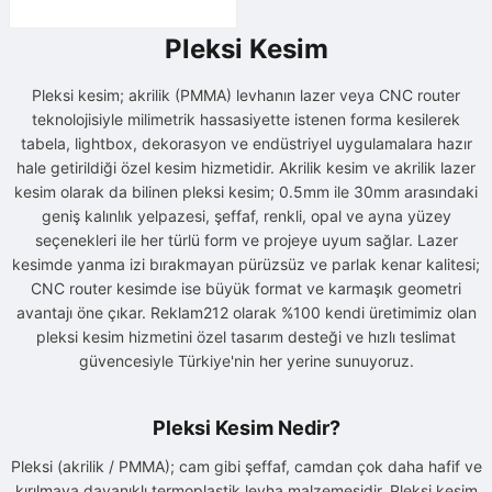
Pleksi Kesim
Pleksi kesim; akrilik (PMMA) levhanın lazer veya CNC router
teknolojisiyle milimetrik hassasiyette istenen forma kesilerek
tabela, lightbox, dekorasyon ve endüstriyel uygulamalara hazır
hale getirildiği özel kesim hizmetidir. Akrilik kesim ve akrilik lazer
kesim olarak da bilinen pleksi kesim; 0.5mm ile 30mm arasındaki
geniş kalınlık yelpazesi, şeffaf, renkli, opal ve ayna yüzey
seçenekleri ile her türlü form ve projeye uyum sağlar. Lazer
kesimde yanma izi bırakmayan pürüzsüz ve parlak kenar kalitesi;
CNC router kesimde ise büyük format ve karmaşık geometri
avantajı öne çıkar. Reklam212 olarak %100 kendi üretimimiz olan
pleksi kesim hizmetini özel tasarım desteği ve hızlı teslimat
güvencesiyle Türkiye'nin her yerine sunuyoruz.
Pleksi Kesim Nedir?
Pleksi (akrilik / PMMA); cam gibi şeffaf, camdan çok daha hafif ve
kırılmaya dayanıklı termoplastik levha malzemesidir. Pleksi kesim