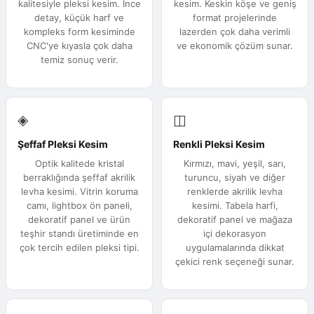
kalitesiyle pleksi kesim. İnce
kesim. Keskin köşe ve geniş
detay, küçük harf ve
format projelerinde
kompleks form kesiminde
lazerden çok daha verimli
CNC'ye kıyasla çok daha
ve ekonomik çözüm sunar.
temiz sonuç verir.
◈
◫
Şeffaf Pleksi Kesim
Renkli Pleksi Kesim
Optik kalitede kristal
Kırmızı, mavi, yeşil, sarı,
berraklığında şeffaf akrilik
turuncu, siyah ve diğer
levha kesimi. Vitrin koruma
renklerde akrilik levha
camı, lightbox ön paneli,
kesimi. Tabela harfi,
dekoratif panel ve ürün
dekoratif panel ve mağaza
teşhir standı üretiminde en
içi dekorasyon
çok tercih edilen pleksi tipi.
uygulamalarında dikkat
çekici renk seçeneği sunar.