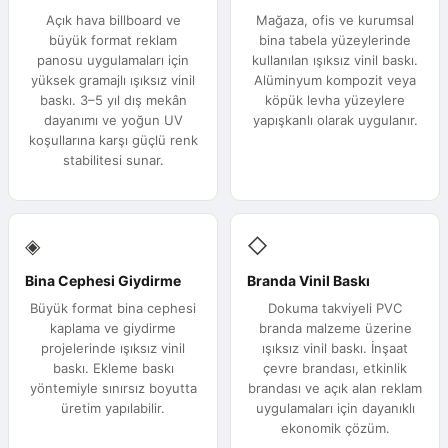
Açık hava billboard ve
Mağaza, ofis ve kurumsal
büyük format reklam
bina tabela yüzeylerinde
panosu uygulamaları için
kullanılan ışıksız vinil baskı.
yüksek gramajlı ışıksız vinil
Alüminyum kompozit veya
baskı. 3–5 yıl dış mekân
köpük levha yüzeylere
dayanımı ve yoğun UV
yapışkanlı olarak uygulanır.
koşullarına karşı güçlü renk
stabilitesi sunar.
◈
◇
Bina Cephesi Giydirme
Branda Vinil Baskı
Büyük format bina cephesi
Dokuma takviyeli PVC
kaplama ve giydirme
branda malzeme üzerine
projelerinde ışıksız vinil
ışıksız vinil baskı. İnşaat
baskı. Ekleme baskı
çevre brandası, etkinlik
yöntemiyle sınırsız boyutta
brandası ve açık alan reklam
üretim yapılabilir.
uygulamaları için dayanıklı
ekonomik çözüm.