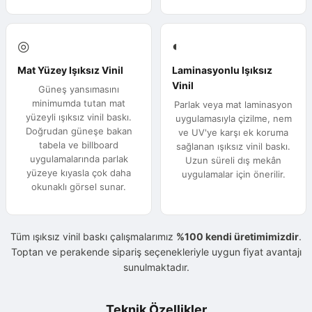
◎
◐
Mat Yüzey Işıksız Vinil
Laminasyonlu Işıksız
Vinil
Güneş yansımasını
minimumda tutan mat
Parlak veya mat laminasyon
yüzeyli ışıksız vinil baskı.
uygulamasıyla çizilme, nem
Doğrudan güneşe bakan
ve UV'ye karşı ek koruma
tabela ve billboard
sağlanan ışıksız vinil baskı.
uygulamalarında parlak
Uzun süreli dış mekân
yüzeye kıyasla çok daha
uygulamalar için önerilir.
okunaklı görsel sunar.
Tüm ışıksız vinil baskı çalışmalarımız
%100 kendi üretimimizdir
.
Toptan ve perakende sipariş seçenekleriyle uygun fiyat avantajı
sunulmaktadır.
Teknik Özellikler