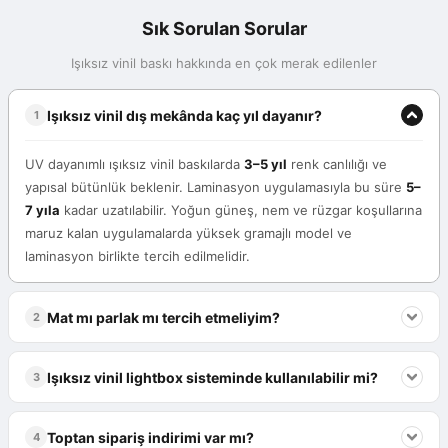
Sık Sorulan Sorular
Işıksız vinil baskı hakkında en çok merak edilenler
Işıksız vinil dış mekânda kaç yıl dayanır?
1
UV dayanımlı ışıksız vinil baskılarda
3–5 yıl
renk canlılığı ve
yapısal bütünlük beklenir. Laminasyon uygulamasıyla bu süre
5–
7 yıla
kadar uzatılabilir. Yoğun güneş, nem ve rüzgar koşullarına
maruz kalan uygulamalarda yüksek gramajlı model ve
laminasyon birlikte tercih edilmelidir.
Mat mı parlak mı tercih etmeliyim?
2
Doğrudan güneşe bakan billboard ve dış tabela uygulamalarında
Işıksız vinil lightbox sisteminde kullanılabilir mi?
3
mat yüzey
güneş yansımasını önleyerek çok daha okunaklı
görsel sunar. Gölgeli veya yarı kapalı alanlarda ise
parlak yüzey
Hayır. Işıksız vinil opak yapısı nedeniyle lightbox LED
renk canlılığını artırır. Kullanım ortamına göre seçim yapılması
Toptan sipariş indirimi var mı?
4