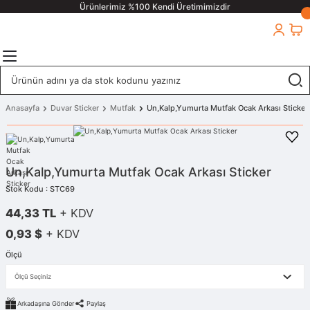
Ürünlerimiz %100 Kendi Üretimimizdir
Anasayfa
Duvar Sticker
Mutfak
Un,Kalp,Yumurta Mutfak Ocak Arkası Sticker
Un,Kalp,Yumurta Mutfak Ocak Arkası Sticker
Stok Kodu : STC69
44,33 TL
+ KDV
0,93 $
+ KDV
Ölçü
Arkadaşına Gönder
Paylaş