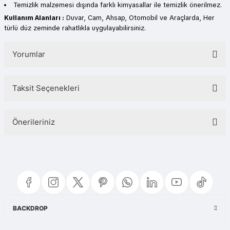
Temizlik malzemesi dışında farklı kimyasallar ile temizlik önerilmez.
Kullanım Alanları :
Duvar, Cam, Ahsap, Otomobil ve Araçlarda, Her
türlü düz zeminde rahatlıkla uygulayabilirsiniz.
Yorumlar
Taksit Seçenekleri
Bu ürüne ilk yorumu siz yapın!
Önerileriniz
Yorum Yaz
Bu ürünün fiyat bilgisi, resim, ürün açıklamalarında ve diğer konularda
yetersiz gördüğünüz noktaları öneri formunu kullanarak tarafımıza
iletebilirsiniz.
Görüş ve önerileriniz için teşekkür ederiz.
Ürün resmi kalitesiz, bozuk veya görüntülenemiyor.
BACKDROP
Ürün açıklamasında eksik bilgiler bulunuyor.