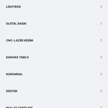
Ürün bilgilerinde hatalar bulunuyor.
LIGHTBOX
Ürün fiyatı diğer sitelerden daha pahalı.
Bu ürüne benzer farklı alternatifler olmalı.
DIJITAL BASKI
CNC-LAZER KESİM
Gönder
KANVAS TABLO
KURUMSAL
DESTEK
İMALAT ÇEŞİTLERİ