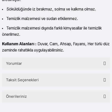
Söküldüğünde iz bırakmaz, solma ve kalkma olmaz.
Temizlik malzemesi ve sudan etkilenmez.
Temizlik malzemesi dışında farklı kimyasallar ile temizlik
önerilmez.
Kullanım Alanları :
Duvar, Cam, Ahsap, Fayans, Her türlü düz
zeminde rahatlıkla uygulayabilirsiniz.
Yorumlar
Taksit Seçenekleri
Bu ürüne ilk yorumu siz yapın!
Önerileriniz
Yorum Yaz
Bu ürünün fiyat bilgisi, resim, ürün açıklamalarında ve diğer konularda