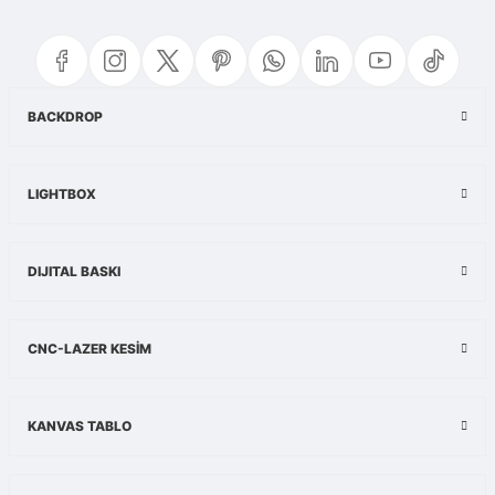
yetersiz gördüğünüz noktaları öneri formunu kullanarak tarafımıza
iletebilirsiniz.
Görüş ve önerileriniz için teşekkür ederiz.
Ürün resmi kalitesiz, bozuk veya görüntülenemiyor.
BACKDROP
Ürün açıklamasında eksik bilgiler bulunuyor.
Ürün bilgilerinde hatalar bulunuyor.
LIGHTBOX
Ürün fiyatı diğer sitelerden daha pahalı.
Bu ürüne benzer farklı alternatifler olmalı.
DIJITAL BASKI
CNC-LAZER KESİM
Gönder
KANVAS TABLO