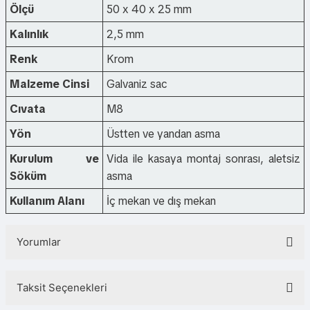
Ölçü
50 x 40 x 25 mm
Kalınlık
2,5 mm
Renk
Krom
Malzeme Cinsi
Galvaniz sac
Cıvata
M8
Yön
Üstten ve yandan asma
Kurulum ve
Vida ile kasaya montaj sonrası, aletsiz
Söküm
asma
Kullanım Alanı
İç mekan ve dış mekan
Yorumlar
Taksit Seçenekleri
Bu ürüne ilk yorumu siz yapın!