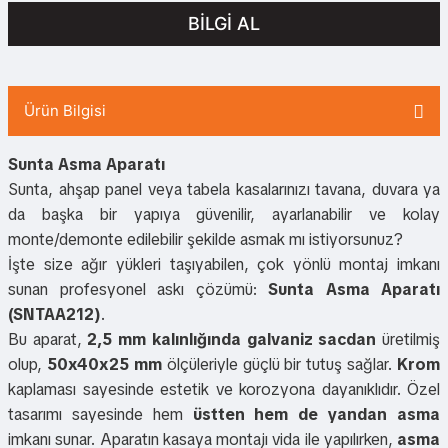
BİLGİ AL
Ürün Bilgisi
Sunta Asma Aparatı
Sunta, ahşap panel veya tabela kasalarınızı tavana, duvara ya
da başka bir yapıya güvenilir, ayarlanabilir ve kolay
monte/demonte edilebilir şekilde asmak mı istiyorsunuz?
İşte size ağır yükleri taşıyabilen, çok yönlü montaj imkanı
sunan profesyonel askı çözümü:
Sunta Asma Aparatı
(SNTAA212)
.
Bu aparat,
2,5 mm kalınlığında galvaniz sacdan
üretilmiş
olup,
50x40x25 mm
ölçüleriyle güçlü bir tutuş sağlar.
Krom
kaplaması sayesinde estetik ve korozyona dayanıklıdır. Özel
tasarımı sayesinde hem
üstten hem de yandan asma
imkanı sunar. Aparatın kasaya montajı vida ile yapılırken,
asma