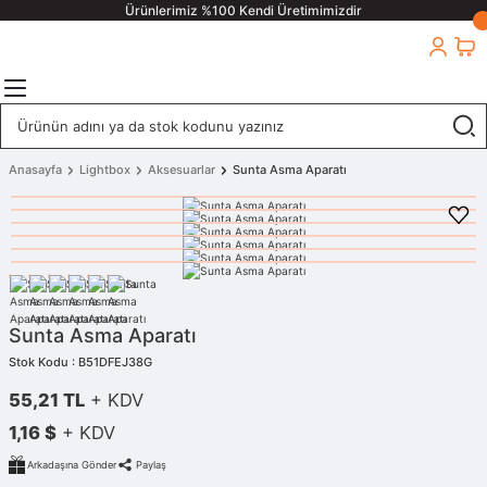
Ürünlerimiz %100 Kendi Üretimimizdir
Anasayfa
Lightbox
Aksesuarlar
Sunta Asma Aparatı
Sunta Asma Aparatı
Stok Kodu : B51DFEJ38G
55,21 TL
+ KDV
1,16 $
+ KDV
Arkadaşına Gönder
Paylaş