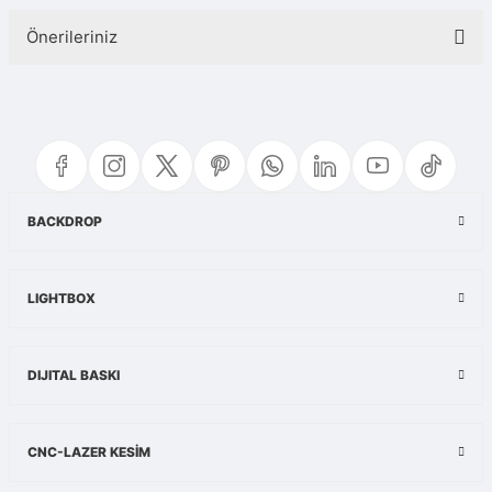
Önerileriniz
Yorum Yaz
Bu ürünün fiyat bilgisi, resim, ürün açıklamalarında ve diğer konularda
yetersiz gördüğünüz noktaları öneri formunu kullanarak tarafımıza
iletebilirsiniz.
Görüş ve önerileriniz için teşekkür ederiz.
Ürün resmi kalitesiz, bozuk veya görüntülenemiyor.
BACKDROP
Ürün açıklamasında eksik bilgiler bulunuyor.
Ürün bilgilerinde hatalar bulunuyor.
LIGHTBOX
Ürün fiyatı diğer sitelerden daha pahalı.
Bu ürüne benzer farklı alternatifler olmalı.
DIJITAL BASKI
CNC-LAZER KESİM
Gönder