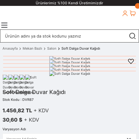
Ürünlerimiz %100 Kendi Üretimimizdir
Anasayfa
Mekan Bazlı
Salon
Soft Dalga Duvar Kağıdı
Soft Dalga Duvar Kağıdı
Stok Kodu : DVR87
1.456,82 TL
+ KDV
30,60 $
+ KDV
Varyasyon Adı