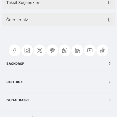
Taksit Seçenekleri
Bu ürüne ilk yorumu siz yapın!
Önerileriniz
Yorum Yaz
Bu ürünün fiyat bilgisi, resim, ürün açıklamalarında ve diğer konularda
yetersiz gördüğünüz noktaları öneri formunu kullanarak tarafımıza
iletebilirsiniz.
Görüş ve önerileriniz için teşekkür ederiz.
Ürün resmi kalitesiz, bozuk veya görüntülenemiyor.
BACKDROP
Ürün açıklamasında eksik bilgiler bulunuyor.
Ürün bilgilerinde hatalar bulunuyor.
LIGHTBOX
Ürün fiyatı diğer sitelerden daha pahalı.
Bu ürüne benzer farklı alternatifler olmalı.
DIJITAL BASKI