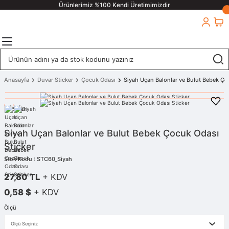
Ürünlerimiz %100 Kendi Üretimimizdir
Anasayfa
Duvar Sticker
Çocuk Odası
Siyah Uçan Balonlar ve Bulut Bebek Ço
Siyah Uçan Balonlar ve Bulut Bebek Çocuk Odası
Sticker
Stok Kodu : STC60_Siyah
27,80 TL
+ KDV
0,58 $
+ KDV
Ölçü