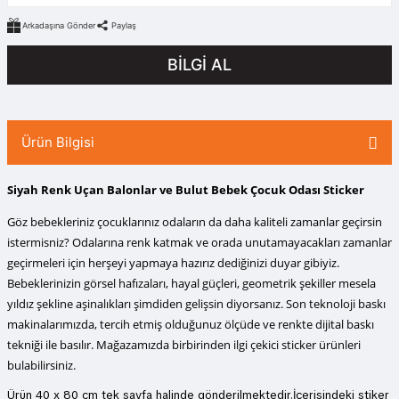
Arkadaşına Gönder
Paylaş
BİLGİ AL
Ürün Bilgisi
Siyah Renk Uçan Balonlar ve Bulut Bebek Çocuk Odası Sticker
Göz bebekleriniz çocuklarınız odaların da daha kaliteli zamanlar geçirsin
istermisniz? Odalarına renk katmak ve orada unutamayacakları zamanlar
geçirmeleri için herşeyi yapmaya hazırız dediğinizi duyar gibiyiz.
Bebeklerinizin görsel hafızaları, hayal güçleri, geometrik şekiller mesela
yıldız şekline aşinalıkları şimdiden gelişsin diyorsanız. Son teknoloji baskı
makinalarımızda, tercih etmiş olduğunuz ölçüde ve renkte dijital baskı
tekniği ile basılır
. Mağazamızda birbirinden ilgi çekici sticker ürünleri
bulabilirsiniz.
Ürün 40 x 80 cm tek sayfa halinde gönderilmektedir.İçerisindeki stiker