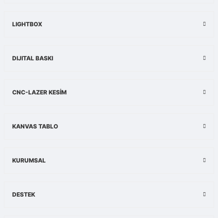
Ürün açıklamasında eksik bilgiler bulunuyor.
Ürün bilgilerinde hatalar bulunuyor.
LIGHTBOX
Ürün fiyatı diğer sitelerden daha pahalı.
Bu ürüne benzer farklı alternatifler olmalı.
DIJITAL BASKI
CNC-LAZER KESİM
Gönder
KANVAS TABLO
KURUMSAL
DESTEK