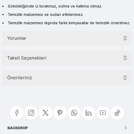
Söküldüğünde iz bırakmaz, solma ve kalkma olmaz.
Temizlik malzemesi ve sudan etkilenmez.
Temizlik malzemesi dışında farklı kimyasallar ile temizlik önerilmez.
Yorumlar
Taksit Seçenekleri
Bu ürüne ilk yorumu siz yapın!
Önerileriniz
Yorum Yaz
Bu ürünün fiyat bilgisi, resim, ürün açıklamalarında ve diğer konularda
yetersiz gördüğünüz noktaları öneri formunu kullanarak tarafımıza
iletebilirsiniz.
Görüş ve önerileriniz için teşekkür ederiz.
Ürün resmi kalitesiz, bozuk veya görüntülenemiyor.
BACKDROP