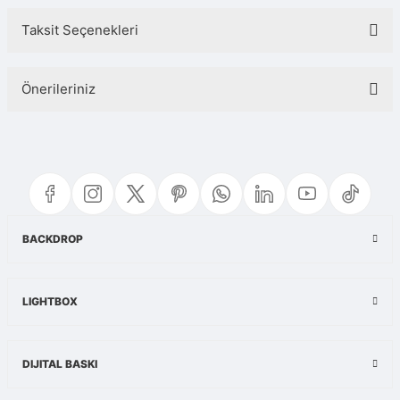
Taksit Seçenekleri
Bu ürüne ilk yorumu siz yapın!
Önerileriniz
Yorum Yaz
Bu ürünün fiyat bilgisi, resim, ürün açıklamalarında ve diğer konularda
yetersiz gördüğünüz noktaları öneri formunu kullanarak tarafımıza
iletebilirsiniz.
Görüş ve önerileriniz için teşekkür ederiz.
Ürün resmi kalitesiz, bozuk veya görüntülenemiyor.
BACKDROP
Ürün açıklamasında eksik bilgiler bulunuyor.
Ürün bilgilerinde hatalar bulunuyor.
LIGHTBOX
Ürün fiyatı diğer sitelerden daha pahalı.
Bu ürüne benzer farklı alternatifler olmalı.
DIJITAL BASKI