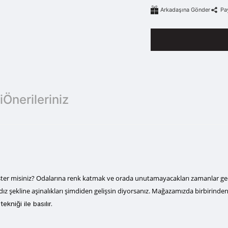
Arkadaşına Gönder
Pa
i
Önerileriniz
ister misiniz? Odalarına renk katmak ve orada unutamayacakları zamanlar geçir
dız şekline aşinalıkları şimdiden gelişsin diyorsanız. Mağazamızda birbirinden il
kniği ile basılır
.