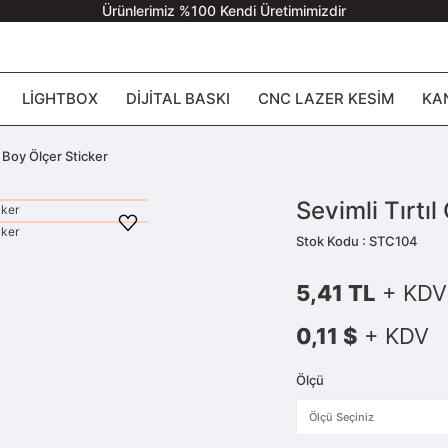
Ürünlerimiz %100 Kendi Üretimimizdir
LIGHTBOX
DIJITAL BASKI
CNC LAZER KESIM
KA
ı Boy Ölçer Sticker
Sevimli Tırtı
Stok Kodu : STC104
5,41 TL
+ KDV
0,11 $
+ KDV
Ölçü