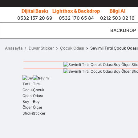
Dijital Baskı
Lightbox & Backdrop
Bilgi Al
0532 157 20 69
0532 170 65 84
0212 503 02 16
BACKDROP
Anasayfa
Duvar Sticker
Çocuk Odası
Sevimli Tırtıl Çocuk Odas