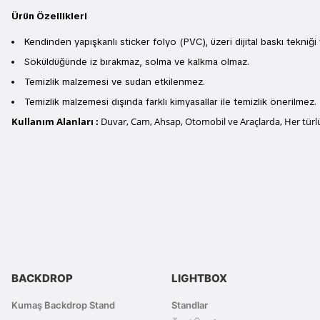
Ürün Özellikleri
Kendinden yapışkanlı sticker folyo (PVC), üzeri dijital baskı tekniği 
Söküldüğünde iz bırakmaz, solma ve kalkma olmaz.
Temizlik malzemesi ve sudan etkilenmez.
Temizlik malzemesi dışında farklı kimyasallar ile temizlik önerilmez.
Kullanım Alanları :
Duvar, Cam, Ahsap, Otomobil ve Araçlarda, Her türlü 
Bu ürünün fiyat bilgisi, resim, ürün açıklamalarında ve diğer konularda
Görüş ve önerileriniz için teşekkür ederiz.
Ürün resmi kalitesiz, bozuk veya görüntülenemiyor.
Ürün açıklamasında eksik bilgiler bulunuyor.
Ürün bilgilerinde hatalar bulunuyor.
BACKDROP
LIGHTBOX
Ürün fiyatı diğer sitelerden daha pahalı.
Bu ürüne benzer farklı alternatifler olmalı.
Kumaş Backdrop Stand
Standlar