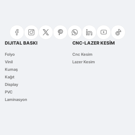
Bu ürüne ilk yorumu siz yapın!
Yorum Yaz
DIJITAL BASKI
CNC-LAZER KESİM
Folyo
Cnc Kesim
Vinil
Lazer Kesim
Kumaş
Kağıt
Display
PVC
Gönder
Laminasyon