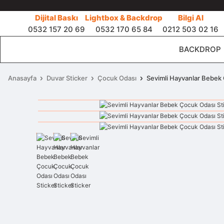
Dijital Baskı
Lightbox & Backdrop
Bilgi Al
0532 157 20 69
0532 170 65 84
0212 503 02 16
BACKDROP
Anasayfa
Duvar Sticker
Çocuk Odası
Sevimli Hayvanlar Bebek 