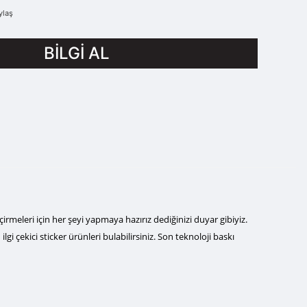
ylaş
BİLGİ AL
meleri için her şeyi yapmaya hazırız dediğinizi duyar gibiyiz.
gi çekici sticker ürünleri bulabilirsiniz. Son teknoloji baskı
lirsiniz.