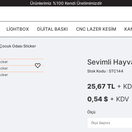
Ürünlerimiz %100 Kendi Üretimimizdir
LIGHTBOX
DIJITAL BASKI
CNC LAZER KESIM
KA
Çocuk Odası Sticker
Sevimli Hayv
Stok Kodu : STC144
25,67 TL
+ KD
0,54 $
+ KDV
Ölçü