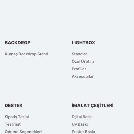
Görüş ve önerileriniz için teşekkür ederiz.
Ürün resmi kalitesiz, bozuk veya görüntülenemiyor.
Ürün açıklamasında eksik bilgiler bulunuyor.
Ürün bilgilerinde hatalar bulunuyor.
BACKDROP
LIGHTBOX
Ürün fiyatı diğer sitelerden daha pahalı.
Bu ürüne benzer farklı alternatifler olmalı.
Kumaş Backdrop Stand
Standlar
Özel Üretim
Profiller
Aksesuarlar
DESTEK
İMALAT ÇEŞİTLERİ
Sipariş Takibi
Dijital Baskı
Teslimat
Uv Baskı
Ödeme Seçenekleri
Poster Baskı