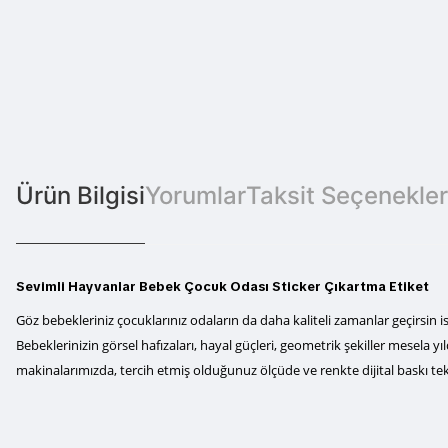
Ürün Bilgisi
Yorumlar
Taksit Seçenekler
Sevimli Hayvanlar Bebek Çocuk Odası Sticker Çıkartma Etiket
Göz bebekleriniz çocuklarınız odaların da daha kaliteli zamanlar geçirsin 
Bebeklerinizin görsel hafızaları, hayal güçleri, geometrik şekiller mesela yıl
makinalarımızda, tercih etmiş olduğunuz ölçüde ve renkte dijital baskı tekni
Bu ürünün fiyat bilgisi, resim, ürün açıklamalarında ve diğer konularda