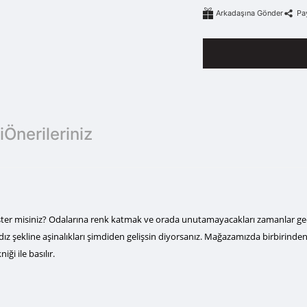
Arkadaşına Gönder
Pa
i
Önerileriniz
ister misiniz? Odalarına renk katmak ve orada unutamayacakları zamanlar geçir
dız şekline aşinalıkları şimdiden gelişsin diyorsanız. Mağazamızda birbirinden il
ği ile basılır.
 yetersiz gördüğünüz noktaları öneri formunu kullanarak tarafımıza iletebi