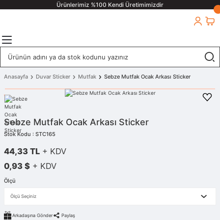
Ürünlerimiz %100 Kendi Üretimimizdir
Anasayfa
Duvar Sticker
Mutfak
Sebze Mutfak Ocak Arkası Sticker
Sebze Mutfak Ocak Arkası Sticker
Stok Kodu : STC165
44,33 TL
+ KDV
0,93 $
+ KDV
Ölçü
Arkadaşına Gönder
Paylaş