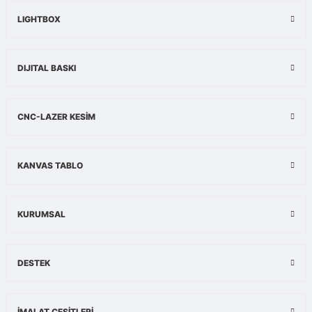
Ürün bilgilerinde hatalar bulunuyor.
LIGHTBOX
Ürün fiyatı diğer sitelerden daha pahalı.
Bu ürüne benzer farklı alternatifler olmalı.
DIJITAL BASKI
CNC-LAZER KESİM
Gönder
KANVAS TABLO
KURUMSAL
DESTEK
İMALAT ÇEŞİTLERİ