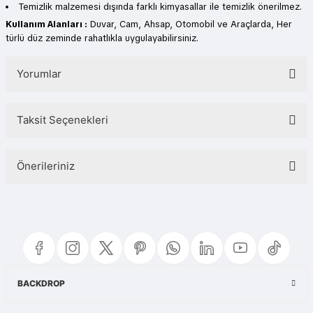
Temizlik malzemesi dışında farklı kimyasallar ile temizlik önerilmez.
Kullanım Alanları :
Duvar, Cam, Ahsap, Otomobil ve Araçlarda, Her
türlü düz zeminde rahatlıkla uygulayabilirsiniz.
Yorumlar
Taksit Seçenekleri
Bu ürüne ilk yorumu siz yapın!
Önerileriniz
Yorum Yaz
Bu ürünün fiyat bilgisi, resim, ürün açıklamalarında ve diğer konularda
yetersiz gördüğünüz noktaları öneri formunu kullanarak tarafımıza
iletebilirsiniz.
Görüş ve önerileriniz için teşekkür ederiz.
Ürün resmi kalitesiz, bozuk veya görüntülenemiyor.
BACKDROP
Ürün açıklamasında eksik bilgiler bulunuyor.