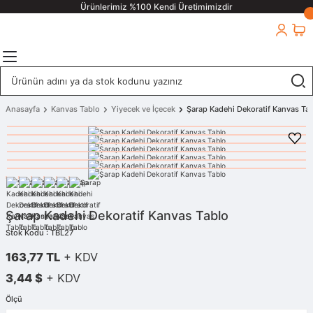
Ürünlerimiz %100 Kendi Üretimimizdir
Anasayfa
Kanvas Tablo
Yiyecek ve İçecek
Şarap Kadehi Dekoratif Kanvas Ta
Şarap Kadehi Dekoratif Kanvas Tablo
Stok Kodu : TBL27
163,77 TL
+ KDV
3,44 $
+ KDV
Ölçü