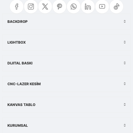
Görüş ve önerileriniz için teşekkür ederiz.
Ürün resmi kalitesiz, bozuk veya görüntülenemiyor.
BACKDROP
Ürün açıklamasında eksik bilgiler bulunuyor.
Ürün bilgilerinde hatalar bulunuyor.
LIGHTBOX
Ürün fiyatı diğer sitelerden daha pahalı.
Bu ürüne benzer farklı alternatifler olmalı.
DIJITAL BASKI
Gönder
CNC-LAZER KESİM
KANVAS TABLO
KURUMSAL