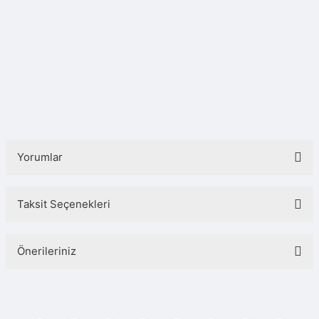
Yorumlar
Taksit Seçenekleri
Bu ürüne ilk yorumu siz yapın!
Önerileriniz
Yorum Yaz
Bu ürünün fiyat bilgisi, resim, ürün açıklamalarında ve diğer konularda
yetersiz gördüğünüz noktaları öneri formunu kullanarak tarafımıza
iletebilirsiniz.