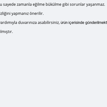
r, bu sayede zamanla eğilme bükülme gibi sorunlar yaşanmaz.
zliğini yapmanız önerilir.
ardımıyla duvarınıza asabilirsiniz,
ürün içerisinde gönderilmekt
lmıştır.
 yetersiz gördüğünüz noktaları öneri formunu kullanarak tarafımıza iletebi