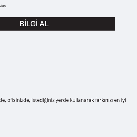
ylaş
BİLGİ AL
fisinizde, istediğiniz yerde kullanarak farkınızı en iyi