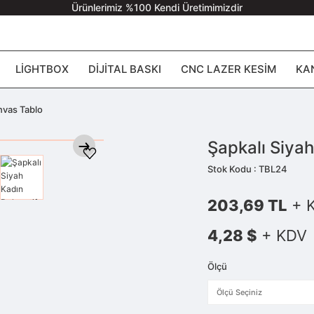
Ürünlerimiz %100 Kendi Üretimimizdir
LIGHTBOX
DIJITAL BASKI
CNC LAZER KESIM
KA
nvas Tablo
Şapkalı Siya
Stok Kodu : TBL24
203,69 TL
+ 
4,28 $
+ KDV
Ölçü