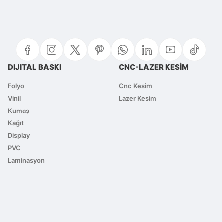
Bu ürüne ilk yorumu siz yapın!
Yorum Yaz
DIJITAL BASKI
CNC-LAZER KESİM
Folyo
Cnc Kesim
Vinil
Lazer Kesim
Gönder
Kumaş
Kağıt
Display
PVC
Laminasyon