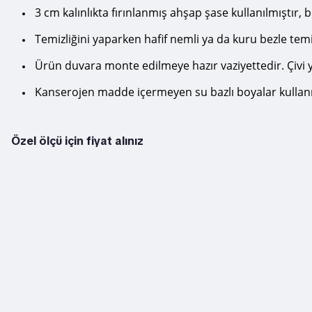
3 cm kalınlıkta fırınlanmış ahşap şase kullanılmıştı
Temizliğini yaparken hafif nemli ya da kuru bezle temi
Ürün duvara monte edilmeye hazır vaziyettedir. Çivi y
Kanserojen madde içermeyen su bazlı boyalar kullanı
Özel ölçü için fiyat alınız
Bu ürünün fiyat bilgisi, resim, ürün açıklamalarında ve diğer konularda