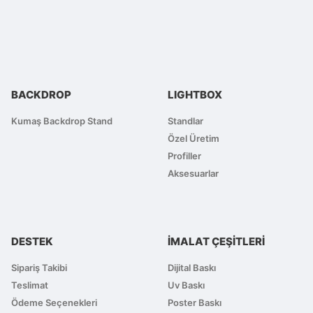
Görüş ve önerileriniz için teşekkür ederiz.
Ürün resmi kalitesiz, bozuk veya görüntülenemiyor.
Ürün açıklamasında eksik bilgiler bulunuyor.
Ürün bilgilerinde hatalar bulunuyor.
BACKDROP
LIGHTBOX
Ürün fiyatı diğer sitelerden daha pahalı.
Bu ürüne benzer farklı alternatifler olmalı.
Kumaş Backdrop Stand
Standlar
Özel Üretim
Profiller
Aksesuarlar
DESTEK
İMALAT ÇEŞİTLERİ
Sipariş Takibi
Dijital Baskı
Teslimat
Uv Baskı
Ödeme Seçenekleri
Poster Baskı