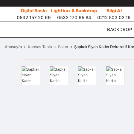
Dijital Baskı
Lightbox & Backdrop
Bilgi Al
0532 157 20 69
0532 170 65 84
0212 503 02 16
BACKDROP
Anasayfa
Kanvas Tablo
Salon
Şapkalı Siyah Kadın Dekoratif Ka