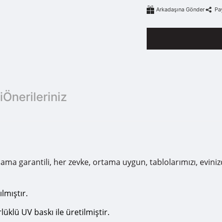
Arkadaşına Gönder
Pa
i
Önerileriniz
arantili, her zevke, ortama uygun, tablolarımızı, evinizde, o
lmıştır.
klü UV baskı ile üretilmiştir.