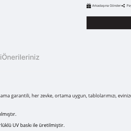
Arkadaşına Gönder
Pa
i
Önerileriniz
arantili, her zevke, ortama uygun, tablolarımızı, evinizde, o
lmıştır.
klü UV baskı ile üretilmiştir.