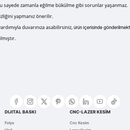
r, bu sayede zamanla eğilme bükülme gibi sorunlar yaşanmaz.
zliğini yapmanız önerilir.
ardımıyla duvarınıza asabilirsiniz,
ürün içerisinde gönderilmekt
lmıştır.
 yetersiz gördüğünüz noktaları öneri formunu kullanarak tarafımıza iletebi
Bu ürüne ilk yorumu siz yapın!
Yorum Yaz
DIJITAL BASKI
CNC-LAZER KESİM
Folyo
Cnc Kesim