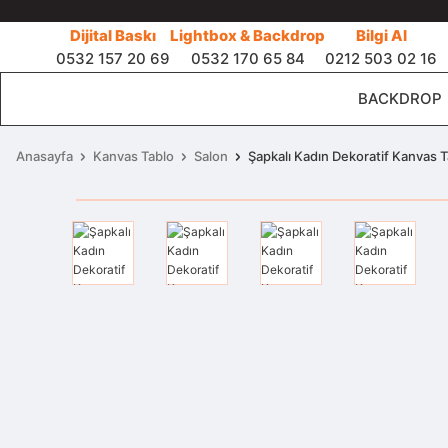
Dijital Baskı
Lightbox & Backdrop
Bilgi Al
0532 157 20 69
0532 170 65 84
0212 503 02 16
BACKDROP
Anasayfa
Kanvas Tablo
Salon
Şapkalı Kadın Dekoratif Kanvas T