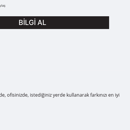
ylaş
BİLGİ AL
fisinizde, istediğiniz yerde kullanarak farkınızı en iyi