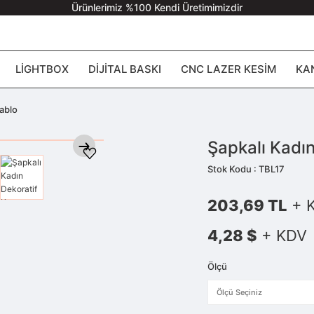
Ürünlerimiz %100 Kendi Üretimimizdir
LIGHTBOX
DIJITAL BASKI
CNC LAZER KESIM
KA
ablo
Şapkalı Kadı
Stok Kodu : TBL17
203,69 TL
+ 
4,28 $
+ KDV
Ölçü