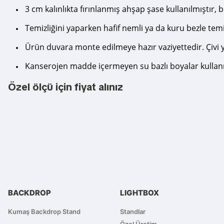
3 cm kalınlıkta fırınlanmış ahşap şase kullanılmıştı
Temizliğini yaparken hafif nemli ya da kuru bezle temi
Ürün duvara monte edilmeye hazır vaziyettedir. Çivi y
Kanserojen madde içermeyen su bazlı boyalar kullanı
Özel ölçü için fiyat alınız
Bu ürünün fiyat bilgisi, resim, ürün açıklamalarında ve diğer konularda
Görüş ve önerileriniz için teşekkür ederiz.
Ürün resmi kalitesiz, bozuk veya görüntülenemiyor.
Ürün açıklamasında eksik bilgiler bulunuyor.
Ürün bilgilerinde hatalar bulunuyor.
BACKDROP
LIGHTBOX
Ürün fiyatı diğer sitelerden daha pahalı.
Bu ürüne benzer farklı alternatifler olmalı.
Kumaş Backdrop Stand
Standlar