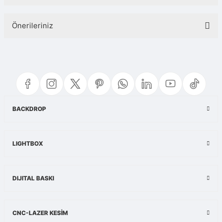
Bu ürüne ilk yorumu siz yapın!
Önerileriniz
Yorum Yaz
Bu ürünün fiyat bilgisi, resim, ürün açıklamalarında ve diğer konularda
yetersiz gördüğünüz noktaları öneri formunu kullanarak tarafımıza
iletebilirsiniz.
Görüş ve önerileriniz için teşekkür ederiz.
Ürün resmi kalitesiz, bozuk veya görüntülenemiyor.
BACKDROP
Ürün açıklamasında eksik bilgiler bulunuyor.
Ürün bilgilerinde hatalar bulunuyor.
LIGHTBOX
Ürün fiyatı diğer sitelerden daha pahalı.
Bu ürüne benzer farklı alternatifler olmalı.
DIJITAL BASKI
CNC-LAZER KESİM