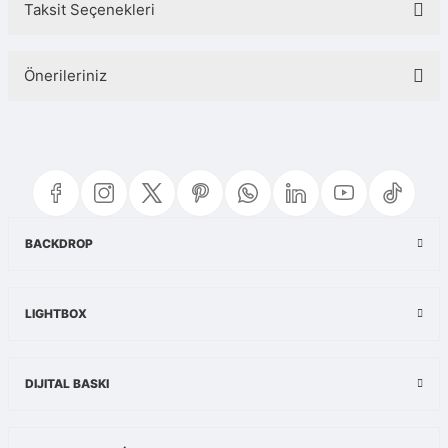
Taksit Seçenekleri
Bu ürüne ilk yorumu siz yapın!
Önerileriniz
Yorum Yaz
Bu ürünün fiyat bilgisi, resim, ürün açıklamalarında ve diğer konularda
yetersiz gördüğünüz noktaları öneri formunu kullanarak tarafımıza
iletebilirsiniz.
Görüş ve önerileriniz için teşekkür ederiz.
Ürün resmi kalitesiz, bozuk veya görüntülenemiyor.
BACKDROP
Ürün açıklamasında eksik bilgiler bulunuyor.
Ürün bilgilerinde hatalar bulunuyor.
LIGHTBOX
Ürün fiyatı diğer sitelerden daha pahalı.
Bu ürüne benzer farklı alternatifler olmalı.
DIJITAL BASKI