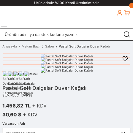
Ürünlerimiz %100 Kendi Üretimimizdir
Anasayfa
Mekan Bazlı
Salon
Pastel Soft Dalgalar Duvar Kağıdı
Pastel Soft Dalgalar Duvar Kağıdı
Stok Kodu : DVR38
1.456,82 TL
+ KDV
30,60 $
+ KDV
Varyasyon Adı