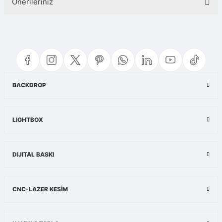
Önerileriniz
Yorum Yaz
Bu ürünün fiyat bilgisi, resim, ürün açıklamalarında ve diğer konularda
yetersiz gördüğünüz noktaları öneri formunu kullanarak tarafımıza
iletebilirsiniz.
Görüş ve önerileriniz için teşekkür ederiz.
Ürün resmi kalitesiz, bozuk veya görüntülenemiyor.
BACKDROP
Ürün açıklamasında eksik bilgiler bulunuyor.
Ürün bilgilerinde hatalar bulunuyor.
LIGHTBOX
Ürün fiyatı diğer sitelerden daha pahalı.
Bu ürüne benzer farklı alternatifler olmalı.
DIJITAL BASKI
CNC-LAZER KESİM
Gönder