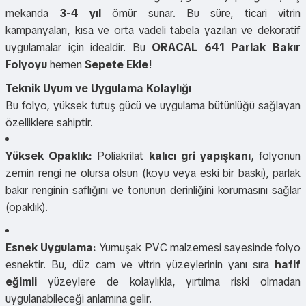
mekanda
3-4 yıl
ömür sunar. Bu süre, ticari vitrin
kampanyaları, kısa ve orta vadeli tabela yazıları ve dekoratif
uygulamalar için idealdir. Bu
ORACAL 641 Parlak Bakır
Folyoyu
hemen
Sepete Ekle
!
Teknik Uyum ve Uygulama Kolaylığı
Bu folyo, yüksek tutuş gücü ve uygulama bütünlüğü sağlayan
özelliklere sahiptir.
Yüksek Opaklık:
Poliakrilat
kalıcı gri yapışkanı
, folyonun
zemin rengi ne olursa olsun (koyu veya eski bir baskı), parlak
bakır renginin saflığını ve tonunun derinliğini korumasını sağlar
(opaklık).
Esnek Uygulama:
Yumuşak PVC malzemesi sayesinde folyo
esnektir. Bu, düz cam ve vitrin yüzeylerinin yanı sıra
hafif
eğimli
yüzeylere de kolaylıkla, yırtılma riski olmadan
uygulanabileceği anlamına gelir.