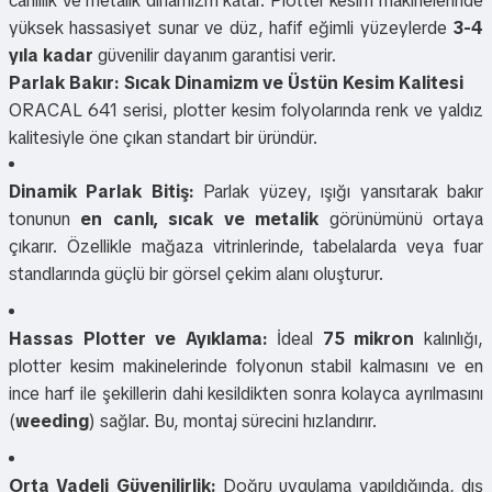
canlılık ve metalik dinamizm katar. Plotter kesim makinelerinde
yüksek hassasiyet sunar ve düz, hafif eğimli yüzeylerde
3-4
yıla kadar
güvenilir dayanım garantisi verir.
Parlak Bakır: Sıcak Dinamizm ve Üstün Kesim Kalitesi
ORACAL 641 serisi, plotter kesim folyolarında renk ve yaldız
kalitesiyle öne çıkan standart bir üründür.
Dinamik Parlak Bitiş:
Parlak yüzey, ışığı yansıtarak bakır
tonunun
en canlı, sıcak ve metalik
görünümünü ortaya
çıkarır. Özellikle mağaza vitrinlerinde, tabelalarda veya fuar
standlarında güçlü bir görsel çekim alanı oluşturur.
Hassas Plotter ve Ayıklama:
İdeal
75 mikron
kalınlığı,
plotter kesim makinelerinde folyonun stabil kalmasını ve en
ince harf ile şekillerin dahi kesildikten sonra kolayca ayrılmasını
(
weeding
) sağlar. Bu, montaj sürecini hızlandırır.
Orta Vadeli Güvenilirlik:
Doğru uygulama yapıldığında, dış