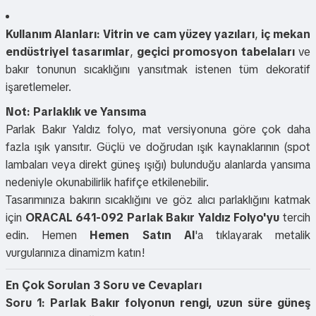
Kullanım Alanları:
Vitrin ve cam yüzey yazıları
,
iç mekan
endüstriyel tasarımlar
,
geçici promosyon tabelaları
ve
bakır tonunun sıcaklığını yansıtmak istenen tüm dekoratif
işaretlemeler.
Not: Parlaklık ve Yansıma
Parlak Bakır Yaldız folyo, mat versiyonuna göre çok daha
fazla ışık yansıtır. Güçlü ve doğrudan ışık kaynaklarının (spot
lambaları veya direkt güneş ışığı) bulunduğu alanlarda yansıma
nedeniyle okunabilirlik hafifçe etkilenebilir.
Tasarımınıza bakırın sıcaklığını ve göz alıcı parlaklığını katmak
için
ORACAL 641-092 Parlak Bakır Yaldız Folyo'yu
tercih
edin. Hemen
Hemen Satın Al
'a tıklayarak metalik
vurgularınıza dinamizm katın!
En Çok Sorulan 3 Soru ve Cevapları
Soru 1: Parlak Bakır folyonun rengi, uzun süre güneş