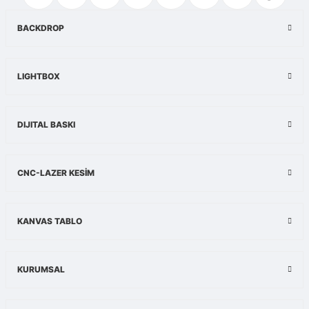
Ürün resmi kalitesiz, bozuk veya görüntülenemiyor.
BACKDROP
Ürün açıklamasında eksik bilgiler bulunuyor.
Ürün bilgilerinde hatalar bulunuyor.
LIGHTBOX
Ürün fiyatı diğer sitelerden daha pahalı.
Bu ürüne benzer farklı alternatifler olmalı.
DIJITAL BASKI
CNC-LAZER KESİM
Gönder
KANVAS TABLO
KURUMSAL