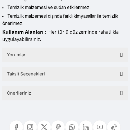
Temizlik malzemesi ve sudan etkilenmez.
Temizlik malzemesi dışında farklı kimyasallar ile temizlik
önerilmez.
Kullanım Alanları :
Her türlü düz zeminde rahatlıkla
uygulayabilirsiniz.
Yorumlar
Taksit Seçenekleri
Bu ürüne ilk yorumu siz yapın!
Önerileriniz
Yorum Yaz
Bu ürünün fiyat bilgisi, resim, ürün açıklamalarında ve diğer konularda
yetersiz gördüğünüz noktaları öneri formunu kullanarak tarafımıza
iletebilirsiniz.
Görüş ve önerileriniz için teşekkür ederiz.