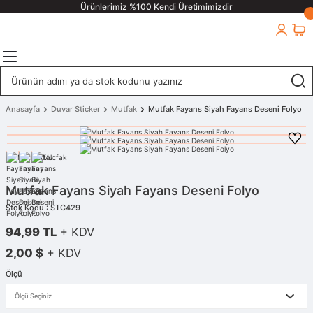
Ürünlerimiz %100 Kendi Üretimimizdir
Anasayfa
Duvar Sticker
Mutfak
Mutfak Fayans Siyah Fayans Deseni Folyo
Mutfak Fayans Siyah Fayans Deseni Folyo
Stok Kodu : STC429
94,99 TL
+ KDV
2,00 $
+ KDV
Ölçü