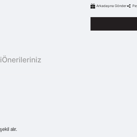
Arkadaşına Gönder
Pa
i
Önerileriniz
il alır.