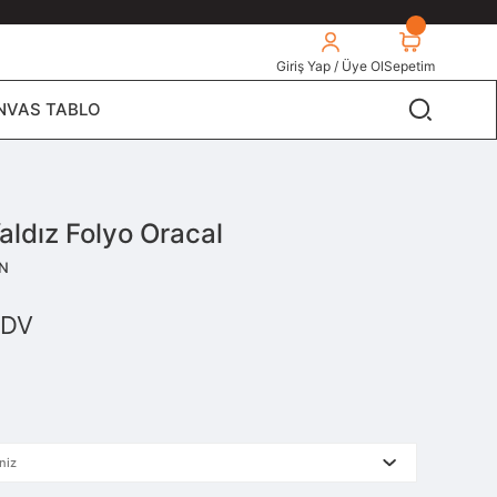
Giriş Yap / Üye Ol
Sepetim
NVAS TABLO
ldız Folyo Oracal
3N
KDV