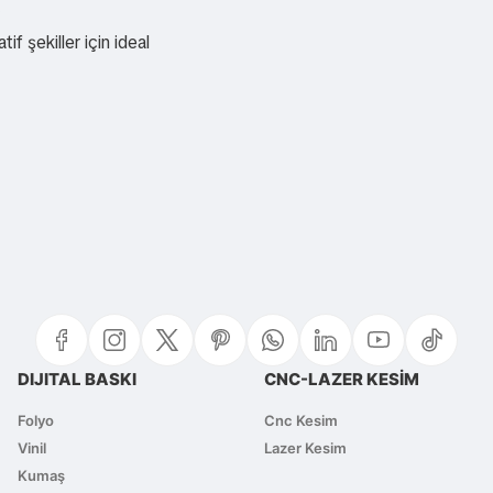
.
if şekiller için ideal
 yetersiz gördüğünüz noktaları öneri formunu kullanarak tarafımıza iletebi
Bu ürüne ilk yorumu siz yapın!
Yorum Yaz
DIJITAL BASKI
CNC-LAZER KESİM
Folyo
Cnc Kesim
Vinil
Lazer Kesim
Kumaş