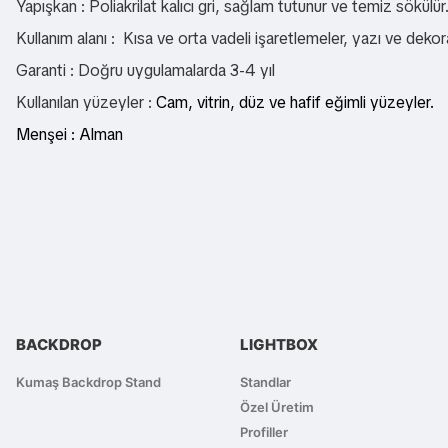
Yapışkan : Poliakrilat kalıcı gri, sağlam tutunur ve temiz sökülür
Kullanım alanı :
Kısa ve orta vadeli işaretlemeler, yazı ve dekorat
Garanti : Doğru uygulamalarda 3-4 yıl
Kullanılan yüzeyler :
Cam, vitrin, düz ve hafif eğimli yüzeyler.
Menşei : Alman
Bu ürünün fiyat bilgisi, resim, ürün açıklamalarında ve diğer konularda
Görüş ve önerileriniz için teşekkür ederiz.
Ürün resmi kalitesiz, bozuk veya görüntülenemiyor.
Ürün açıklamasında eksik bilgiler bulunuyor.
Ürün bilgilerinde hatalar bulunuyor.
BACKDROP
LIGHTBOX
Ürün fiyatı diğer sitelerden daha pahalı.
Bu ürüne benzer farklı alternatifler olmalı.
Kumaş Backdrop Stand
Standlar
Özel Üretim
Profiller