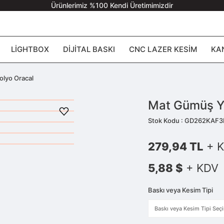
Ürünlerimiz %100 Kendi Üretimimizdir
LIGHTBOX
DIJITAL BASKI
CNC LAZER KESIM
KA
olyo Oracal
Mat Gümüş Ya
Stok Kodu : GD262KAF
279,94 TL
+ 
5,88 $
+ KDV
Baskı veya Kesim Tipi