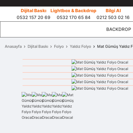
Dijital Baskı
Lightbox & Backdrop
Bilgi Al
0532 157 20 69
0532 170 65 84
0212 503 02 16
BACKDROP
Anasayfa
Dijital Baskı
Folyo
Yaldız Folyo
Mat Gümüş Yaldız F