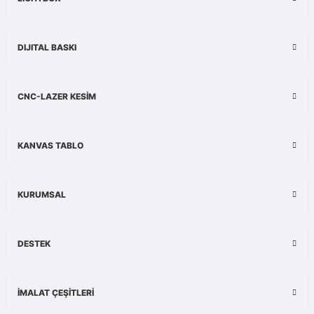
Ürün fiyatı diğer sitelerden daha pahalı.
Bu ürüne benzer farklı alternatifler olmalı.
DIJITAL BASKI
CNC-LAZER KESİM
Gönder
KANVAS TABLO
KURUMSAL
DESTEK
İMALAT ÇEŞİTLERİ