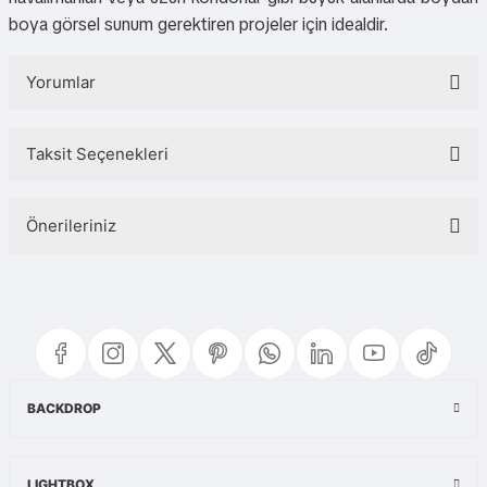
boya görsel sunum gerektiren projeler için idealdir.
Yorumlar
Taksit Seçenekleri
Bu ürüne ilk yorumu siz yapın!
Önerileriniz
Yorum Yaz
Bu ürünün fiyat bilgisi, resim, ürün açıklamalarında ve diğer konularda
yetersiz gördüğünüz noktaları öneri formunu kullanarak tarafımıza
iletebilirsiniz.
Görüş ve önerileriniz için teşekkür ederiz.
Ürün resmi kalitesiz, bozuk veya görüntülenemiyor.
BACKDROP
Ürün açıklamasında eksik bilgiler bulunuyor.
Ürün bilgilerinde hatalar bulunuyor.
LIGHTBOX