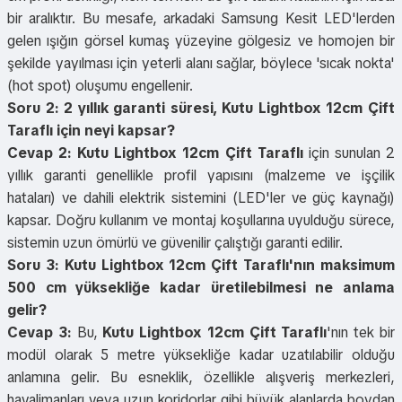
bir aralıktır. Bu mesafe, arkadaki Samsung Kesit LED'lerden
gelen ışığın görsel kumaş yüzeyine gölgesiz ve homojen bir
şekilde yayılması için yeterli alanı sağlar, böylece 'sıcak nokta'
(hot spot) oluşumu engellenir.
Soru 2: 2 yıllık garanti süresi, Kutu Lightbox 12cm Çift
Taraflı için neyi kapsar?
Cevap 2:
Kutu Lightbox 12cm Çift Taraflı
için sunulan 2
yıllık garanti genellikle profil yapısını (malzeme ve işçilik
hataları) ve dahili elektrik sistemini (LED'ler ve güç kaynağı)
kapsar. Doğru kullanım ve montaj koşullarına uyulduğu sürece,
sistemin uzun ömürlü ve güvenilir çalıştığı garanti edilir.
Soru 3: Kutu Lightbox 12cm Çift Taraflı'nın maksimum
500 cm yüksekliğe kadar üretilebilmesi ne anlama
gelir?
Cevap 3:
Bu,
Kutu Lightbox 12cm Çift Taraflı
'nın tek bir
modül olarak 5 metre yüksekliğe kadar uzatılabilir olduğu
anlamına gelir. Bu esneklik, özellikle alışveriş merkezleri,
havalimanları veya uzun koridorlar gibi büyük alanlarda boydan