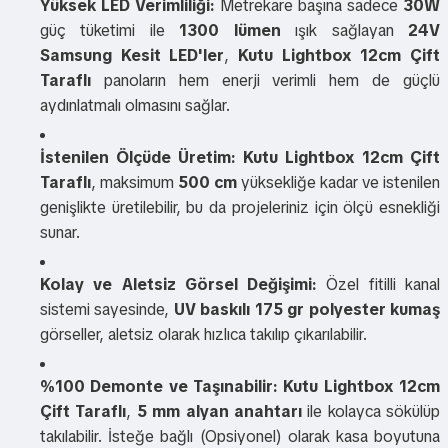
Yüksek LED Verimliliği:
Metrekare başına sadece
30W
güç tüketimi ile
1300 lümen
ışık sağlayan
24V
Samsung Kesit LED'ler
,
Kutu Lightbox 12cm Çift
Taraflı
panoların hem enerji verimli hem de güçlü
aydınlatmalı olmasını sağlar.
İstenilen Ölçüde Üretim:
Kutu Lightbox 12cm Çift
Taraflı
, maksimum
500 cm
yüksekliğe kadar ve istenilen
genişlikte üretilebilir, bu da projeleriniz için ölçü esnekliği
sunar.
Kolay ve Aletsiz Görsel Değişimi:
Özel fitilli kanal
sistemi sayesinde,
UV baskılı 175 gr polyester kumaş
görseller, aletsiz olarak hızlıca takılıp çıkarılabilir.
%100 Demonte ve Taşınabilir:
Kutu Lightbox 12cm
Çift Taraflı
,
5 mm alyan anahtarı
ile kolayca sökülüp
takılabilir. İsteğe bağlı (Opsiyonel) olarak kasa boyutuna