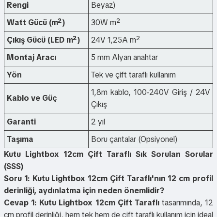
Rengi
Beyaz)
Watt Gücü (m²)
30W m²
Çıkış Gücü (LED m²)
24V 1,25A m²
Montaj Aracı
5 mm Alyan anahtar
Yön
Tek ve çift taraflı kullanım
1,8m kablo, 100-240V Giriş / 24V
Kablo ve Güç
Çıkış
Garanti
2 yıl
Taşıma
Boru çantalar (Opsiyonel)
Kutu Lightbox 12cm Çift Taraflı Sık Sorulan Sorular
(SSS)
Soru 1: Kutu Lightbox 12cm Çift Taraflı'nın 12 cm profil
derinliği, aydınlatma için neden önemlidir?
Cevap 1:
Kutu Lightbox 12cm Çift Taraflı
tasarımında, 12
cm profil derinliği, hem tek hem de çift taraflı kullanım için ideal