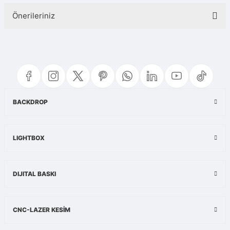
Önerileriniz
Yorum Yaz
Bu ürünün fiyat bilgisi, resim, ürün açıklamalarında ve diğer konularda
yetersiz gördüğünüz noktaları öneri formunu kullanarak tarafımıza
iletebilirsiniz.
Görüş ve önerileriniz için teşekkür ederiz.
Ürün resmi kalitesiz, bozuk veya görüntülenemiyor.
BACKDROP
Ürün açıklamasında eksik bilgiler bulunuyor.
Ürün bilgilerinde hatalar bulunuyor.
LIGHTBOX
Ürün fiyatı diğer sitelerden daha pahalı.
Bu ürüne benzer farklı alternatifler olmalı.
DIJITAL BASKI
CNC-LAZER KESİM
Gönder