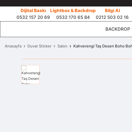
Dijital Baskı
Lightbox & Backdrop
Bilgi Al
0532 157 20 69
0532 170 65 84
0212 503 02 16
BACKDROP
Anasayfa
Duvar Sticker
Salon
Kahverengi Taş Desen Boho Boh