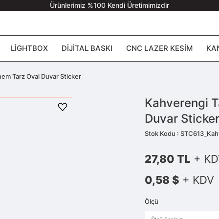
Ürünlerimiz %100 Kendi Üretimimizdir
LIGHTBOX
DIJITAL BASKI
CNC LAZER KESIM
KA
em Tarz Oval Duvar Sticker
Kahverengi T
Duvar Sticke
Stok Kodu : STC613_Kah
27,80 TL
+ KD
0,58 $
+ KDV
Ölçü