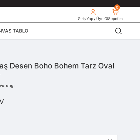
0
Giriş Yap / Üye Ol
Sepetim
NVAS TABLO
aş Desen Boho Bohem Tarz Oval
r
verengi
V