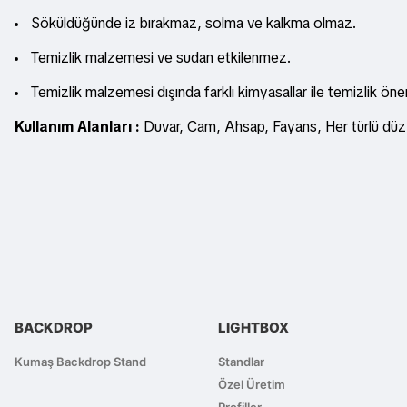
Söküldüğünde iz bırakmaz, solma ve kalkma olmaz.
Temizlik malzemesi ve sudan etkilenmez.
Temizlik malzemesi dışında farklı kimyasallar ile temizlik öne
Kullanım Alanları :
Duvar, Cam, Ahsap, Fayans, Her türlü düz z
Bu ürünün fiyat bilgisi, resim, ürün açıklamalarında ve diğer konularda
Görüş ve önerileriniz için teşekkür ederiz.
Ürün resmi kalitesiz, bozuk veya görüntülenemiyor.
Ürün açıklamasında eksik bilgiler bulunuyor.
Ürün bilgilerinde hatalar bulunuyor.
BACKDROP
LIGHTBOX
Ürün fiyatı diğer sitelerden daha pahalı.
Bu ürüne benzer farklı alternatifler olmalı.
Kumaş Backdrop Stand
Standlar
Özel Üretim