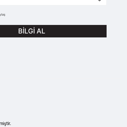
ylaş
BİLGİ AL
miştir.