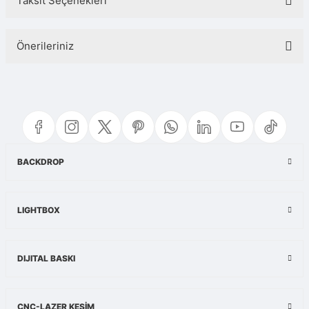
Taksit Seçenekleri
Bu ürüne ilk yorumu siz yapın!
Önerileriniz
Yorum Yaz
Bu ürünün fiyat bilgisi, resim, ürün açıklamalarında ve diğer konularda
yetersiz gördüğünüz noktaları öneri formunu kullanarak tarafımıza
iletebilirsiniz.
Görüş ve önerileriniz için teşekkür ederiz.
Ürün resmi kalitesiz, bozuk veya görüntülenemiyor.
BACKDROP
Ürün açıklamasında eksik bilgiler bulunuyor.
Ürün bilgilerinde hatalar bulunuyor.
LIGHTBOX
Ürün fiyatı diğer sitelerden daha pahalı.
Bu ürüne benzer farklı alternatifler olmalı.
DIJITAL BASKI
CNC-LAZER KESİM