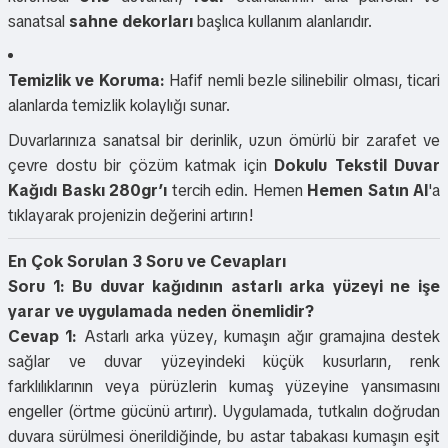
sanatsal
sahne dekorları
başlıca kullanım alanlarıdır.
Temizlik ve Koruma:
Hafif nemli bezle silinebilir olması, ticari
alanlarda temizlik kolaylığı sunar.
Duvarlarınıza sanatsal bir derinlik, uzun ömürlü bir zarafet ve
çevre dostu bir çözüm katmak için
Dokulu Tekstil Duvar
Kağıdı Baskı 280gr’ı
tercih edin. Hemen
Hemen Satın Al
'a
tıklayarak projenizin değerini artırın!
En Çok Sorulan 3 Soru ve Cevapları
Soru 1: Bu duvar kağıdının astarlı arka yüzeyi ne işe
yarar ve uygulamada neden önemlidir?
Cevap 1:
Astarlı arka yüzey, kumaşın ağır gramajına destek
sağlar ve duvar yüzeyindeki küçük kusurların, renk
farklılıklarının veya pürüzlerin kumaş yüzeyine yansımasını
engeller (örtme gücünü artırır). Uygulamada, tutkalın doğrudan
duvara sürülmesi önerildiğinde, bu astar tabakası kumaşın eşit