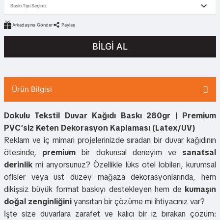
Arkadaşına Gönder
Paylaş
BİLGİ AL
Ürün Bilgisi
Dokulu Tekstil Duvar Kağıdı Baskı 280gr | Premium
PVC’siz Keten Dekorasyon Kaplaması (Latex/UV)
Reklam ve iç mimari projelerinizde sıradan bir duvar kağıdının
ötesinde,
premium
bir dokunsal deneyim ve
sanatsal
derinlik
mi arıyorsunuz? Özellikle lüks otel lobileri, kurumsal
ofisler veya üst düzey mağaza dekorasyonlarında, hem
dikişsiz büyük format baskıyı destekleyen hem de
kumaşın
doğal zenginliğini
yansıtan bir çözüme mi ihtiyacınız var?
İşte size duvarlara zarafet ve kalıcı bir iz bırakan çözüm: