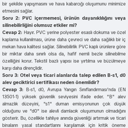
bir şekilde yapışmasını ve hava kabarcığı oluşumunu minimize
etmesini sağlar.
Soru 2: PVC içermemesi, ürünün dayanıklılığını veya
silinebilirliğini olumsuz etkiler mi?
Cevap 2:
Hayır. PVC yerine polyester esaslı dokuma ve özel
kaplama kullanılması, ürüne daha çevreci ve daha sağlıklı bir iç
mekan hava kalitesi sağlar. Silinebilirlik PVC kaplı ürünlere göre
bir miktar daha sınırlı olsa da, hafif nemli bezle silinebilme
özelliğini korur. Tekstil bazlı yapısı ise yırtılma ve büzülmeye
karşı daha dirençlidir.
Soru 3: Otel veya ticari alanlarda talep edilen B-s1, d0
alev geciktirici sertifikası neden önemlidir?
Cevap 3:
B-s1, d0, Avrupa Yangın Sınıflandırması'nda (EN
13501-1) yüksek güvenlik seviyesini ifade eder. "B" alev
almazlık düzeyini, "s1" duman emisyonunun çok düşük
olduğunu ve "d0" ise alevli damlacık oluşumunun olmadığını
gösterir. Bu, özellikle tahliye anında güvenliği artırmak ve ticari
binaların yasal standartlarını karşılamak için kritik öneme