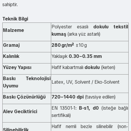
sahiptir.
Teknik Bilgi
Polyester esaslı
dokulu tekstil
Malzeme
kumaş
(arka yüz astarlı)
Gramaj
280
gr/m
²
±10 g
Kalınlık
Yaklaşık
0.30–0.35 mm
Yüzey Yapısı
Hafif kabartmalı
dokulu
(keten)
Baskı Teknolojisi
Latex, UV, Solvent / Eko-Solvent
Uyumu
Baskı Çözünürlüğü
720–1440 dpi
(tavsiye edilen)
EN 13501-1:
B-s1, d0
(isteğe bağlı
Alev Geciktirici
sertifikalı)
Hafif nemli bezle silinebilir (non-
Silinebilirlik