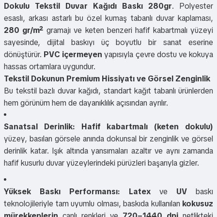
Dokulu Tekstil Duvar Kağıdı Baskı 280gr
. Polyester
esaslı, arkası astarlı bu özel kumaş tabanlı duvar kaplaması,
280 gr/m²
gramajı ve keten benzeri hafif kabartmalı yüzeyi
sayesinde, dijital baskıyı üç boyutlu bir sanat eserine
dönüştürür.
PVC içermeyen
yapısıyla çevre dostu ve kokuya
hassas ortamlara uygundur.
Tekstil Dokunun Premium Hissiyatı ve Görsel Zenginlik
Bu tekstil bazlı duvar kağıdı, standart kağıt tabanlı ürünlerden
hem görünüm hem de dayanıklılık açısından ayrılır.
Sanatsal Derinlik:
Hafif kabartmalı (keten dokulu)
yüzey, basılan görsele anında dokunsal bir zenginlik ve görsel
derinlik katar. Işık altında yansımaları azaltır ve aynı zamanda
hafif kusurlu duvar yüzeylerindeki pürüzleri başarıyla gizler.
Yüksek Baskı Performansı:
Latex
ve
UV
baskı
teknolojileriyle tam uyumlu olması, baskıda kullanılan
kokusuz
mürekkeplerin
canlı renkleri ve
720–1440 dpi
netlikteki