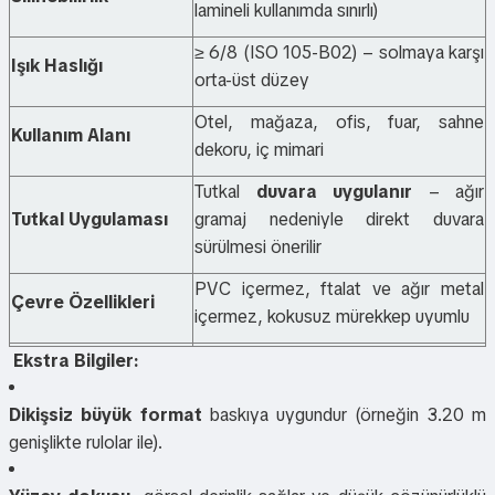
lamineli kullanımda sınırlı)
≥ 6/8 (ISO 105-B02) – solmaya karşı
Işık Haslığı
orta-üst düzey
Otel, mağaza, ofis, fuar, sahne
Kullanım Alanı
dekoru, iç mimari
Tutkal
duvara uygulanır
– ağır
Tutkal Uygulaması
gramaj nedeniyle direkt duvara
sürülmesi önerilir
PVC içermez, ftalat ve ağır metal
Çevre Özellikleri
içermez, kokusuz mürekkep uyumlu
Ekstra Bilgiler:
Dikişsiz büyük format
baskıya uygundur (örneğin 3.20 m
genişlikte rulolar ile).