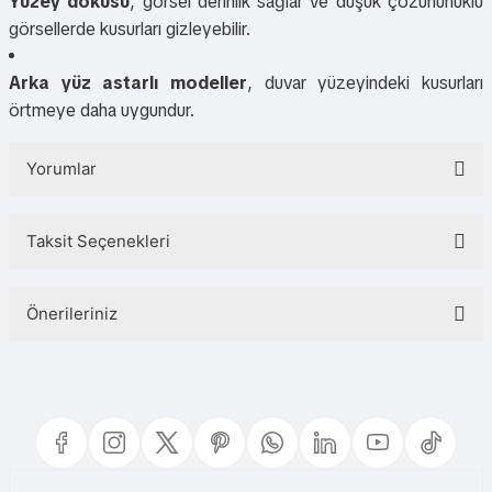
Yüzey dokusu
, görsel derinlik sağlar ve düşük çözünürlüklü
görsellerde kusurları gizleyebilir.
Arka yüz astarlı modeller
, duvar yüzeyindeki kusurları
örtmeye daha uygundur.
Yorumlar
Taksit Seçenekleri
Bu ürüne ilk yorumu siz yapın!
Önerileriniz
Yorum Yaz
Bu ürünün fiyat bilgisi, resim, ürün açıklamalarında ve diğer konularda
yetersiz gördüğünüz noktaları öneri formunu kullanarak tarafımıza
iletebilirsiniz.
Görüş ve önerileriniz için teşekkür ederiz.