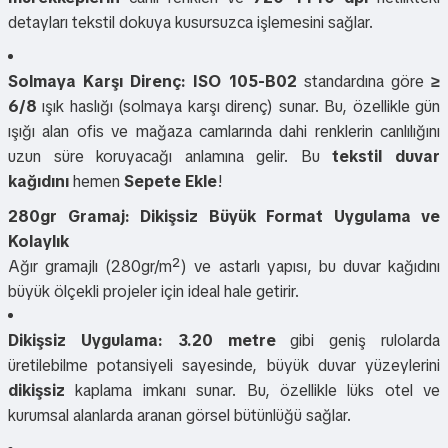
detayları tekstil dokuya kusursuzca işlemesini sağlar.
Solmaya Karşı Direnç:
ISO 105-B02
standardına göre
≥
6/8
ışık haslığı (solmaya karşı direnç) sunar. Bu, özellikle gün
ışığı alan ofis ve mağaza camlarında dahi renklerin canlılığını
uzun süre koruyacağı anlamına gelir. Bu
tekstil duvar
kağıdını
hemen
Sepete Ekle
!
280gr Gramaj: Dikişsiz Büyük Format Uygulama ve
Kolaylık
Ağır gramajlı (280gr/m²) ve astarlı yapısı, bu duvar kağıdını
büyük ölçekli projeler için ideal hale getirir.
Dikişsiz Uygulama:
3.20 metre
gibi geniş rulolarda
üretilebilme potansiyeli sayesinde, büyük duvar yüzeylerini
dikişsiz
kaplama imkanı sunar. Bu, özellikle lüks otel ve
kurumsal alanlarda aranan görsel bütünlüğü sağlar.