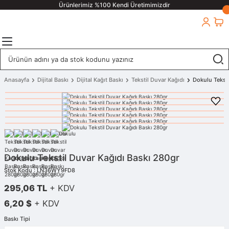
Ürünlerimiz %100 Kendi Üretimimizdir
Anasayfa
Dijital Baskı
Dijital Kağıt Baskı
Tekstil Duvar Kağıdı
Dokulu Teksti
Dokulu Tekstil Duvar Kağıdı Baskı 280gr
Stok Kodu : LN36WY9FD8
295,06 TL
+ KDV
6,20 $
+ KDV
Baskı Tipi