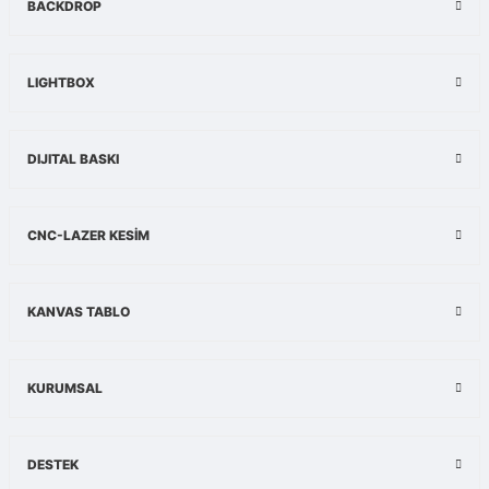
Ürün resmi kalitesiz, bozuk veya görüntülenemiyor.
BACKDROP
Ürün açıklamasında eksik bilgiler bulunuyor.
Ürün bilgilerinde hatalar bulunuyor.
LIGHTBOX
Ürün fiyatı diğer sitelerden daha pahalı.
Bu ürüne benzer farklı alternatifler olmalı.
DIJITAL BASKI
CNC-LAZER KESİM
Gönder
KANVAS TABLO
KURUMSAL
DESTEK