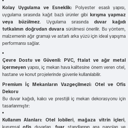
Kolay Uygulama ve Esneklik:
Polyester esaslı yapısı,
uygulama sırasında kağıt bazlı ürünler gibi
kırışma yapmaz
veya büzülmez
. Uygulama sırasında
duvar kağıdı
tutkalının doğrudan duvara
sürülmesi önerilir. Bu yöntem,
malzemenin ağır gramajı ve astarlı arka yüzü için ideal yapışma
performansı sağlar.
Çevre Dostu ve Güvenli:
PVC, ftalat ve ağır metal
içermeyen
yapısı, iç mekan hava kalitesine önem veren otel,
hastane ve konut projelerinde güvenle kullanılabilir.
Premium İç Mekanların Vazgeçilmezi: Otel ve Ofis
Dekoru
Bu duvar kağıdı, kalıcı ve prestijli iç mekan dekorasyonu için
tasarlanmıştır:
Kullanım Alanları:
Otel lobileri
,
mağaza vitrin içleri
,
kurumsal
ofis
duvarları,
fuar
standlarının ana panoları ve