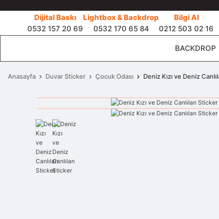
Dijital Baskı
Lightbox & Backdrop
Bilgi Al
0532 157 20 69
0532 170 65 84
0212 503 02 16
BACKDROP
Anasayfa
Duvar Sticker
Çocuk Odası
Deniz Kızı ve Deniz Canlıl