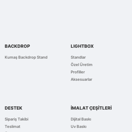
Bu ürünün fiyat bilgisi, resim, ürün açıklamalarında ve diğer konularda
Görüş ve önerileriniz için teşekkür ederiz.
Ürün resmi kalitesiz, bozuk veya görüntülenemiyor.
Ürün açıklamasında eksik bilgiler bulunuyor.
Ürün bilgilerinde hatalar bulunuyor.
BACKDROP
LIGHTBOX
Ürün fiyatı diğer sitelerden daha pahalı.
Bu ürüne benzer farklı alternatifler olmalı.
Kumaş Backdrop Stand
Standlar
Özel Üretim
Profiller
Aksesuarlar
DESTEK
İMALAT ÇEŞİTLERİ
Sipariş Takibi
Dijital Baskı
Teslimat
Uv Baskı