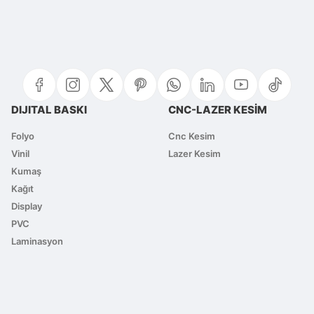
 yetersiz gördüğünüz noktaları öneri formunu kullanarak tarafımıza iletebi
Bu ürüne ilk yorumu siz yapın!
Yorum Yaz
DIJITAL BASKI
CNC-LAZER KESİM
Folyo
Cnc Kesim
Vinil
Lazer Kesim
Kumaş
Kağıt
Display
PVC
Gönder
Laminasyon