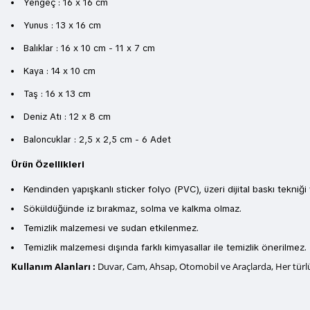
Yengeç : 16 x 16 cm
Yunus : 13 x 16 cm
Balıklar : 16 x 10 cm - 11 x 7 cm
Kaya : 14 x 10 cm
Taş : 16 x 13 cm
Deniz Atı : 12 x 8 cm
Baloncuklar : 2,5 x 2,5 cm - 6 Adet
Ürün Özellikleri
Kendinden yapışkanlı sticker folyo (PVC), üzeri dijital baskı tekniği 
Söküldüğünde iz bırakmaz, solma ve kalkma olmaz.
Temizlik malzemesi ve sudan etkilenmez.
Temizlik malzemesi dışında farklı kimyasallar ile temizlik önerilmez.
Kullanım Alanları :
Duvar, Cam, Ahsap, Otomobil ve Araçlarda, Her türlü 