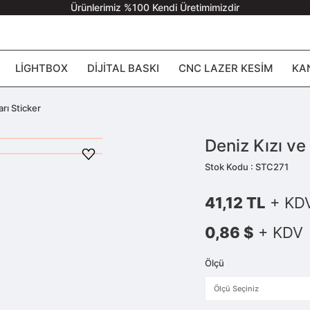
Ürünlerimiz %100 Kendi Üretimimizdir
LIGHTBOX
DIJITAL BASKI
CNC LAZER KESIM
KA
arı Sticker
Deniz Kızı ve 
Stok Kodu : STC271
41,12 TL
+ KD
0,86 $
+ KDV
Ölçü