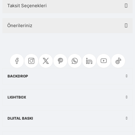
Taksit Seçenekleri
Bu ürüne ilk yorumu siz yapın!
Önerileriniz
Yorum Yaz
Bu ürünün fiyat bilgisi, resim, ürün açıklamalarında ve diğer konularda
yetersiz gördüğünüz noktaları öneri formunu kullanarak tarafımıza
iletebilirsiniz.
Görüş ve önerileriniz için teşekkür ederiz.
Ürün resmi kalitesiz, bozuk veya görüntülenemiyor.
BACKDROP
Ürün açıklamasında eksik bilgiler bulunuyor.
Ürün bilgilerinde hatalar bulunuyor.
LIGHTBOX
Ürün fiyatı diğer sitelerden daha pahalı.
Bu ürüne benzer farklı alternatifler olmalı.
DIJITAL BASKI