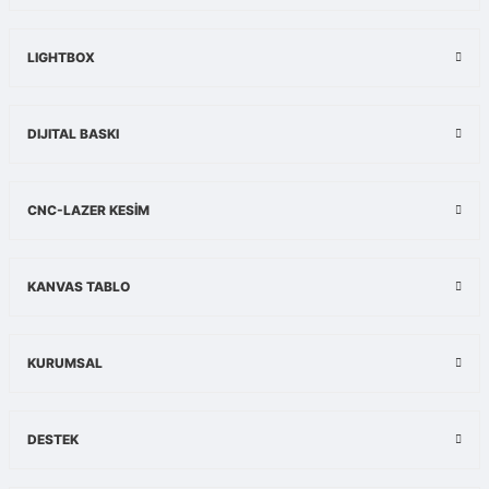
Ürün açıklamasında eksik bilgiler bulunuyor.
Ürün bilgilerinde hatalar bulunuyor.
LIGHTBOX
Ürün fiyatı diğer sitelerden daha pahalı.
Bu ürüne benzer farklı alternatifler olmalı.
DIJITAL BASKI
CNC-LAZER KESİM
Gönder
KANVAS TABLO
KURUMSAL
DESTEK