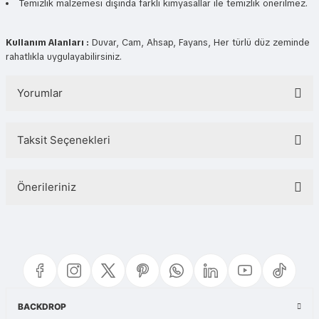
Temizlik malzemesi dışında farklı kimyasallar ile temizlik önerilmez.
Kullanım Alanları :
Duvar, Cam, Ahsap, Fayans, Her türlü düz zeminde
rahatlıkla uygulayabilirsiniz.
Yorumlar
Taksit Seçenekleri
Bu ürüne ilk yorumu siz yapın!
Önerileriniz
Yorum Yaz
Bu ürünün fiyat bilgisi, resim, ürün açıklamalarında ve diğer konularda
yetersiz gördüğünüz noktaları öneri formunu kullanarak tarafımıza
iletebilirsiniz.
Görüş ve önerileriniz için teşekkür ederiz.
Ürün resmi kalitesiz, bozuk veya görüntülenemiyor.
BACKDROP