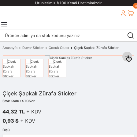
Ürünlerimiz %100 Kendi Üretimimizdir
0
Anasayfa
Duvar Sticker
Çocuk Odası
Çiçek Şapkalı Zürafa Sticker
Çiçek Şapkalı Zürafa Sticker
Stok Kodu : STC522
44,32 TL
+ KDV
0,93 $
+ KDV
Ölçü