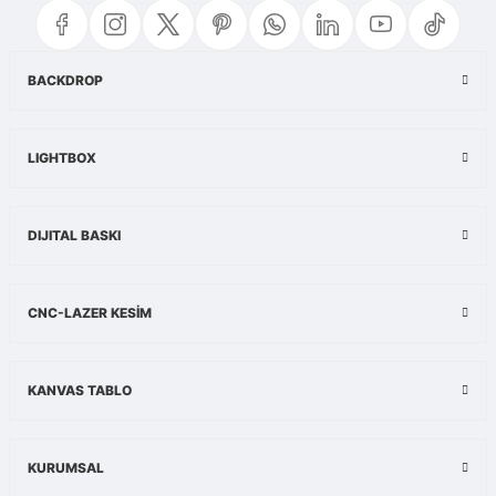
Görüş ve önerileriniz için teşekkür ederiz.
Ürün resmi kalitesiz, bozuk veya görüntülenemiyor.
BACKDROP
Ürün açıklamasında eksik bilgiler bulunuyor.
Ürün bilgilerinde hatalar bulunuyor.
LIGHTBOX
Ürün fiyatı diğer sitelerden daha pahalı.
Bu ürüne benzer farklı alternatifler olmalı.
DIJITAL BASKI
Gönder
CNC-LAZER KESİM
KANVAS TABLO
KURUMSAL