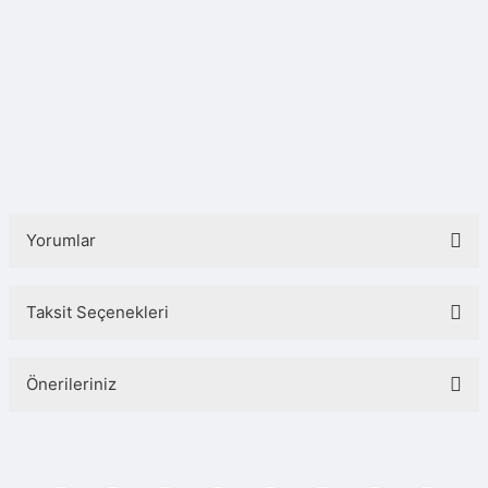
Yorumlar
Taksit Seçenekleri
Bu ürüne ilk yorumu siz yapın!
Önerileriniz
Yorum Yaz
Bu ürünün fiyat bilgisi, resim, ürün açıklamalarında ve diğer konularda
yetersiz gördüğünüz noktaları öneri formunu kullanarak tarafımıza
iletebilirsiniz.