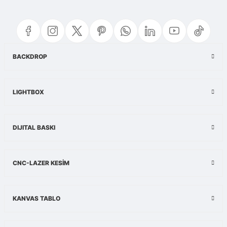
yetersiz gördüğünüz noktaları öneri formunu kullanarak tarafımıza
iletebilirsiniz.
Görüş ve önerileriniz için teşekkür ederiz.
Ürün resmi kalitesiz, bozuk veya görüntülenemiyor.
BACKDROP
Ürün açıklamasında eksik bilgiler bulunuyor.
Ürün bilgilerinde hatalar bulunuyor.
LIGHTBOX
Ürün fiyatı diğer sitelerden daha pahalı.
Bu ürüne benzer farklı alternatifler olmalı.
DIJITAL BASKI
CNC-LAZER KESİM
Gönder
KANVAS TABLO