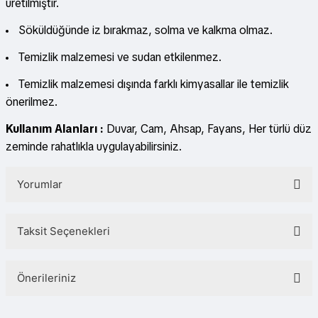
üretilmiştir.
Söküldüğünde iz bırakmaz, solma ve kalkma olmaz.
Temizlik malzemesi ve sudan etkilenmez.
Temizlik malzemesi dışında farklı kimyasallar ile temizlik
önerilmez.
Kullanım Alanları :
Duvar, Cam, Ahsap, Fayans, Her türlü düz
zeminde rahatlıkla uygulayabilirsiniz.
Yorumlar
Taksit Seçenekleri
Bu ürüne ilk yorumu siz yapın!
Önerileriniz
Yorum Yaz
Bu ürünün fiyat bilgisi, resim, ürün açıklamalarında ve diğer konularda