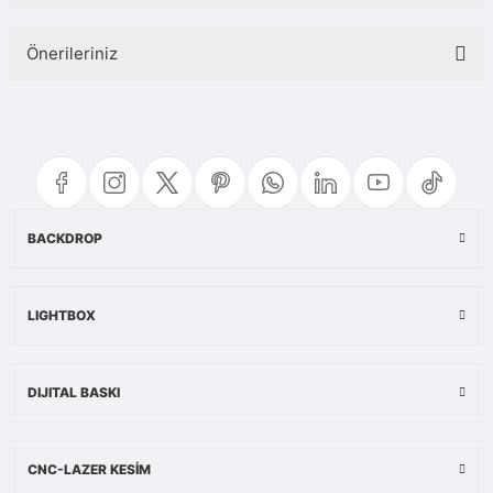
Bu ürüne ilk yorumu siz yapın!
Önerileriniz
Yorum Yaz
Bu ürünün fiyat bilgisi, resim, ürün açıklamalarında ve diğer konularda
yetersiz gördüğünüz noktaları öneri formunu kullanarak tarafımıza
iletebilirsiniz.
Görüş ve önerileriniz için teşekkür ederiz.
Ürün resmi kalitesiz, bozuk veya görüntülenemiyor.
BACKDROP
Ürün açıklamasında eksik bilgiler bulunuyor.
Ürün bilgilerinde hatalar bulunuyor.
LIGHTBOX
Ürün fiyatı diğer sitelerden daha pahalı.
Bu ürüne benzer farklı alternatifler olmalı.
DIJITAL BASKI
CNC-LAZER KESİM