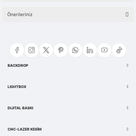
Önerileriniz
Yorum Yaz
Bu ürünün fiyat bilgisi, resim, ürün açıklamalarında ve diğer konularda
yetersiz gördüğünüz noktaları öneri formunu kullanarak tarafımıza
iletebilirsiniz.
Görüş ve önerileriniz için teşekkür ederiz.
Ürün resmi kalitesiz, bozuk veya görüntülenemiyor.
BACKDROP
Ürün açıklamasında eksik bilgiler bulunuyor.
Ürün bilgilerinde hatalar bulunuyor.
LIGHTBOX
Ürün fiyatı diğer sitelerden daha pahalı.
Bu ürüne benzer farklı alternatifler olmalı.
DIJITAL BASKI
CNC-LAZER KESİM