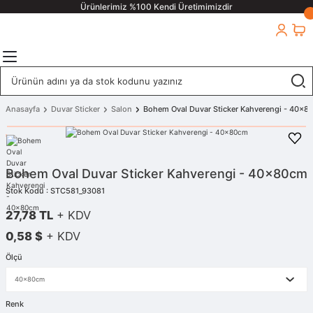
Ürünlerimiz %100 Kendi Üretimimizdir
Anasayfa
Duvar Sticker
Salon
Bohem Oval Duvar Sticker Kahverengi - 40x8
Bohem Oval Duvar Sticker Kahverengi - 40x80cm
Stok Kodu : STC581_93081
27,78 TL
+ KDV
0,58 $
+ KDV
Ölçü
Renk