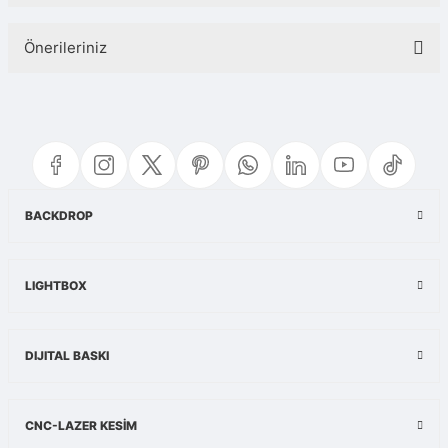
Önerileriniz
Yorum Yaz
Bu ürünün fiyat bilgisi, resim, ürün açıklamalarında ve diğer konularda
yetersiz gördüğünüz noktaları öneri formunu kullanarak tarafımıza
iletebilirsiniz.
Görüş ve önerileriniz için teşekkür ederiz.
Ürün resmi kalitesiz, bozuk veya görüntülenemiyor.
BACKDROP
Ürün açıklamasında eksik bilgiler bulunuyor.
Ürün bilgilerinde hatalar bulunuyor.
LIGHTBOX
Ürün fiyatı diğer sitelerden daha pahalı.
Bu ürüne benzer farklı alternatifler olmalı.
DIJITAL BASKI
CNC-LAZER KESİM