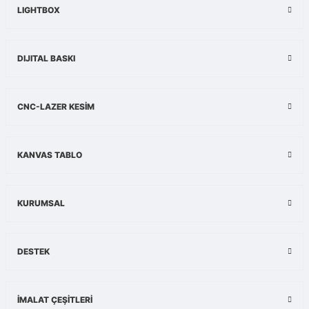
LIGHTBOX
Ürün fiyatı diğer sitelerden daha pahalı.
Bu ürüne benzer farklı alternatifler olmalı.
DIJITAL BASKI
CNC-LAZER KESİM
Gönder
KANVAS TABLO
KURUMSAL
DESTEK
İMALAT ÇEŞİTLERİ