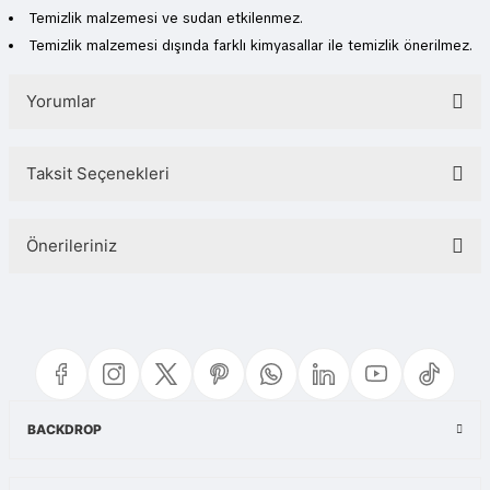
Temizlik malzemesi ve sudan etkilenmez.
Temizlik malzemesi dışında farklı kimyasallar ile temizlik önerilmez.
Yorumlar
Taksit Seçenekleri
Bu ürüne ilk yorumu siz yapın!
Önerileriniz
Yorum Yaz
Bu ürünün fiyat bilgisi, resim, ürün açıklamalarında ve diğer konularda
yetersiz gördüğünüz noktaları öneri formunu kullanarak tarafımıza
iletebilirsiniz.
Görüş ve önerileriniz için teşekkür ederiz.
Ürün resmi kalitesiz, bozuk veya görüntülenemiyor.
BACKDROP
Ürün açıklamasında eksik bilgiler bulunuyor.
Ürün bilgilerinde hatalar bulunuyor.