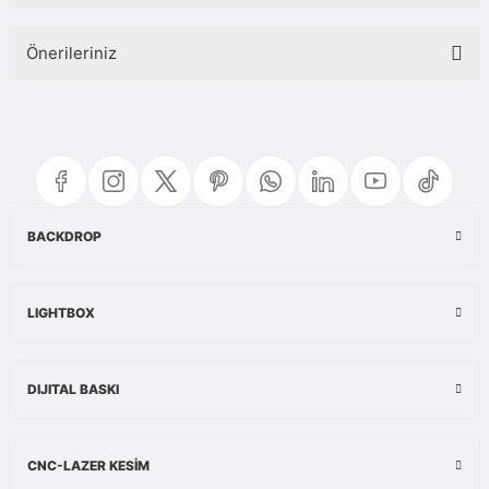
Bu ürüne ilk yorumu siz yapın!
Önerileriniz
Yorum Yaz
Bu ürünün fiyat bilgisi, resim, ürün açıklamalarında ve diğer konularda
yetersiz gördüğünüz noktaları öneri formunu kullanarak tarafımıza
iletebilirsiniz.
Görüş ve önerileriniz için teşekkür ederiz.
Ürün resmi kalitesiz, bozuk veya görüntülenemiyor.
BACKDROP
Ürün açıklamasında eksik bilgiler bulunuyor.
Ürün bilgilerinde hatalar bulunuyor.
LIGHTBOX
Ürün fiyatı diğer sitelerden daha pahalı.
Bu ürüne benzer farklı alternatifler olmalı.
DIJITAL BASKI
CNC-LAZER KESİM