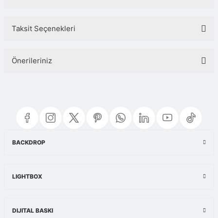
Taksit Seçenekleri
Bu ürüne ilk yorumu siz yapın!
Önerileriniz
Yorum Yaz
Bu ürünün fiyat bilgisi, resim, ürün açıklamalarında ve diğer konularda
yetersiz gördüğünüz noktaları öneri formunu kullanarak tarafımıza
iletebilirsiniz.
Görüş ve önerileriniz için teşekkür ederiz.
Ürün resmi kalitesiz, bozuk veya görüntülenemiyor.
BACKDROP
Ürün açıklamasında eksik bilgiler bulunuyor.
Ürün bilgilerinde hatalar bulunuyor.
LIGHTBOX
Ürün fiyatı diğer sitelerden daha pahalı.
Bu ürüne benzer farklı alternatifler olmalı.
DIJITAL BASKI