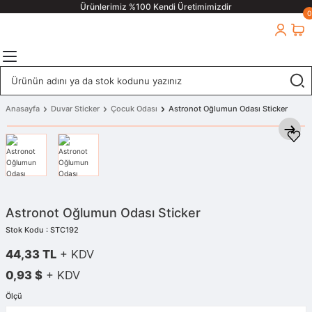
Ürünlerimiz %100 Kendi Üretimimizdir
0
Anasayfa
Duvar Sticker
Çocuk Odası
Astronot Oğlumun Odası Sticker
Astronot Oğlumun Odası Sticker
Stok Kodu : STC192
44,33 TL
+ KDV
0,93 $
+ KDV
Ölçü