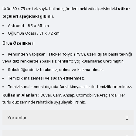
Ürün 50 x 75 cm tek sayfa halinde gönderilmektedir. İçerisindeki
stiker
ölçüleri aşağıdaki gibidir.
Astronot : 85 x 65 cm
Oğlumun Odası : 51 x 72 cm
Ürün Özellikleri
Kendinden yapışkanlı sticker folyo (PVC), üzeri dijital baskı tekniği
veya düz renklerde (baskısız renkli folyo) kullanılarak üretilmiştir.
Söküldüğünde iz bırakmaz, solma ve kalkma olmaz.
Temizlik malzemesi ve sudan etkilenmez.
Temizlik malzemesi dışında farklı kimyasallar ile temizlik önerilmez.
Kullanım Alanları :
Duvar, Cam, Ahsap, Otomobil ve Araçlarda, Her
türlü düz zeminde rahatlıkla uygulayabilirsiniz.
Yorumlar