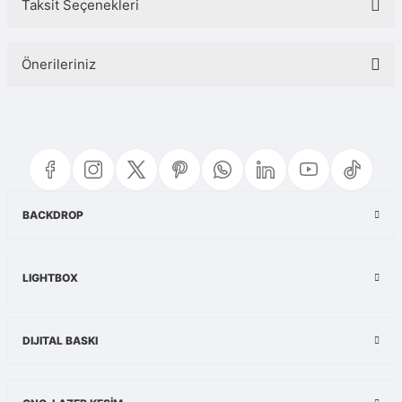
Taksit Seçenekleri
Bu ürüne ilk yorumu siz yapın!
Önerileriniz
Yorum Yaz
Bu ürünün fiyat bilgisi, resim, ürün açıklamalarında ve diğer konularda
yetersiz gördüğünüz noktaları öneri formunu kullanarak tarafımıza
iletebilirsiniz.
Görüş ve önerileriniz için teşekkür ederiz.
Ürün resmi kalitesiz, bozuk veya görüntülenemiyor.
BACKDROP
Ürün açıklamasında eksik bilgiler bulunuyor.
Ürün bilgilerinde hatalar bulunuyor.
LIGHTBOX
Ürün fiyatı diğer sitelerden daha pahalı.
Bu ürüne benzer farklı alternatifler olmalı.
DIJITAL BASKI