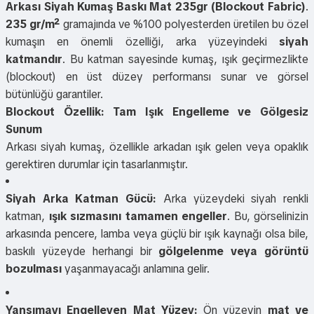
Arkası Siyah Kumaş Baskı Mat 235gr (Blockout Fabric)
.
235 gr/m²
gramajında ve %100 polyesterden üretilen bu özel
kumaşın en önemli özelliği, arka yüzeyindeki
siyah
katmandır
. Bu katman sayesinde kumaş, ışık geçirmezlikte
(blockout) en üst düzey performansı sunar ve görsel
bütünlüğü garantiler.
Blockout Özellik: Tam Işık Engelleme ve Gölgesiz
Sunum
Arkası siyah kumaş, özellikle arkadan ışık gelen veya opaklık
gerektiren durumlar için tasarlanmıştır.
Siyah Arka Katman Gücü:
Arka yüzeydeki siyah renkli
katman,
ışık sızmasını tamamen engeller
. Bu, görselinizin
arkasında pencere, lamba veya güçlü bir ışık kaynağı olsa bile,
baskılı yüzeyde herhangi bir
gölgelenme veya görüntü
bozulması
yaşanmayacağı anlamına gelir.
Yansımayı Engelleyen Mat Yüzey:
Ön yüzeyin
mat ve