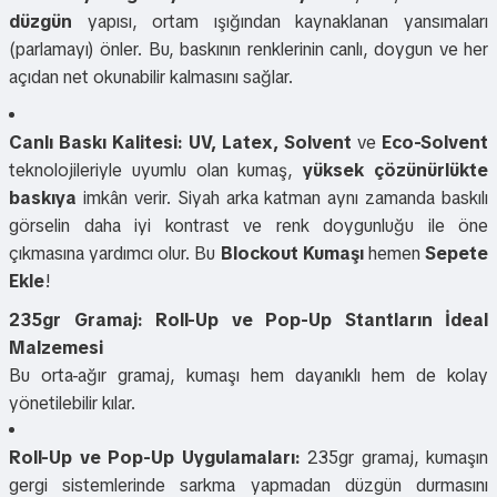
düzgün
yapısı, ortam ışığından kaynaklanan yansımaları
(parlamayı) önler. Bu, baskının renklerinin canlı, doygun ve her
açıdan net okunabilir kalmasını sağlar.
Canlı Baskı Kalitesi:
UV, Latex, Solvent
ve
Eco-Solvent
teknolojileriyle uyumlu olan kumaş,
yüksek çözünürlükte
baskıya
imkân verir. Siyah arka katman aynı zamanda baskılı
görselin daha iyi kontrast ve renk doygunluğu ile öne
çıkmasına yardımcı olur. Bu
Blockout Kumaşı
hemen
Sepete
Ekle
!
235gr Gramaj: Roll-Up ve Pop-Up Stantların İdeal
Malzemesi
Bu orta-ağır gramaj, kumaşı hem dayanıklı hem de kolay
yönetilebilir kılar.
Roll-Up ve Pop-Up Uygulamaları:
235gr gramaj, kumaşın
gergi sistemlerinde sarkma yapmadan düzgün durmasını