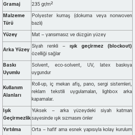
Gramaj
235 gr/m²
Malzeme
Polyester kumaş (dokuma veya nonwoven
Türü
bazlı)
Yüzey
Mat – yansımasız ve düzgün yüzey
Siyah renkli –
ışık geçirmez (blockout)
Arka Yüzey
özelliği sağlar
Baskı
Solvent, eco-solvent, UV, latex baskıya
Uyumlu
uygundur
Roll-up, iç mekan afiş, pano, sergi sistemleri,
Kullanım
reklam tekstili uygulamaları, lighbox arka
Alanları
kapamalar.
Işık
Yüksek – arka yüzeydeki siyah katman
Geçirmezlik
sayesinde ışık sızmasını önler
Yırtılma
Orta – hafif ama esnek yapısıyla kolay kurulum