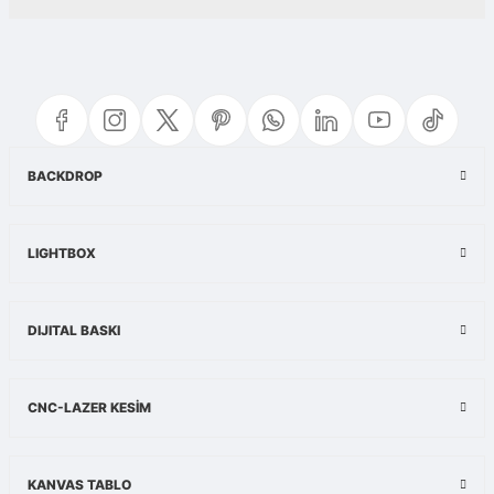
Yorum Yaz
Bu ürünün fiyat bilgisi, resim, ürün açıklamalarında ve diğer konularda
yetersiz gördüğünüz noktaları öneri formunu kullanarak tarafımıza
iletebilirsiniz.
Görüş ve önerileriniz için teşekkür ederiz.
Ürün resmi kalitesiz, bozuk veya görüntülenemiyor.
BACKDROP
Ürün açıklamasında eksik bilgiler bulunuyor.
Ürün bilgilerinde hatalar bulunuyor.
LIGHTBOX
Ürün fiyatı diğer sitelerden daha pahalı.
Bu ürüne benzer farklı alternatifler olmalı.
DIJITAL BASKI
CNC-LAZER KESİM
Gönder
KANVAS TABLO