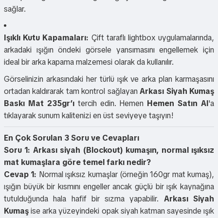
sağlar.
Işıklı Kutu Kapamaları:
Çift taraflı lightbox uygulamalarında,
arkadaki ışığın öndeki görsele yansımasını engellemek için
ideal bir arka kapama malzemesi olarak da kullanılır.
Görselinizin arkasındaki her türlü ışık ve arka plan karmaşasını
ortadan kaldırarak tam kontrol sağlayan
Arkası Siyah Kumaş
Baskı Mat 235gr’ı
tercih edin. Hemen
Hemen Satın Al
'a
tıklayarak sunum kalitenizi en üst seviyeye taşıyın!
En Çok Sorulan 3 Soru ve Cevapları
Soru 1: Arkası siyah (Blockout) kumaşın, normal ışıksız
mat kumaşlara göre temel farkı nedir?
Cevap 1:
Normal ışıksız kumaşlar (örneğin 160gr mat kumaş),
ışığın büyük bir kısmını engeller ancak güçlü bir ışık kaynağına
tutulduğunda hala hafif bir sızma yapabilir.
Arkası Siyah
Kumaş
ise arka yüzeyindeki opak siyah katman sayesinde ışık