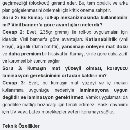
geçirmezliği (blockout) garanti eder. Bu, tam opaklık ve arka
plan gölgelenmesini önlemek için kritik öneme sahiptir.
Soru 2: Bu kumaş roll-up mekanizmasında kullanılabilir
mi? Vinil banner'a göre avantajları nelerdir?
Cevap 2:
Evet, 235gr gramajı ile roll-up uygulamaları için
idealdir. Vinil banner'a göre avantajları:
Katlanabilirlik
(vinil
kırışır),
ağırlık
(daha hafiftir),
yansımayı önleyen mat doku
ve
daha premium
bir hissiyattır. Kumaş, vinile göre daha zarif
ve kurumsal bir sunum sağlar.
Soru 3: Kumaşın mat yüzeyli olması, koruyucu
laminasyon gereksinimini ortadan kaldırır mı?
Cevap 3:
Evet, bu kumaşın mat yüzeyi ve iç mekan
kullanımına uygunluğu nedeniyle
laminasyona uygun
değildir ve laminasyon gerektirmez
. Vernik uygulaması da
genellikle matlığı bozacağı için tercih edilmez. Baskı dayanımı
için UV veya Latex mürekkepler yeterli korumayı sağlar.
Teknik Özellikler