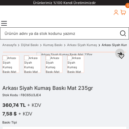
Ürünlerimiz %100 Kendi Üretimimizdir
0
Anasayfa
Dijital Baskı
Kumaş Baskı
Arkası Siyah Kumaş
Arkası Siyah Kum
Arkası Siyah Kumaş Baskı Mat 235gr
Stok Kodu : F8C65U3JE4
360,74 TL
+ KDV
7,58 $
+ KDV
Baskı Tipi