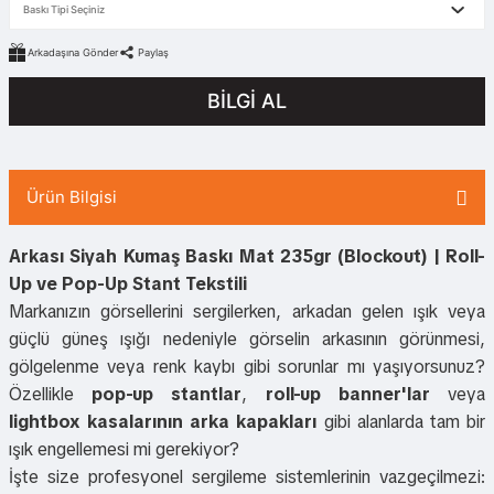
Arkadaşına Gönder
Paylaş
BİLGİ AL
Ürün Bilgisi
Arkası Siyah Kumaş Baskı Mat 235gr (Blockout) | Roll-
Up ve Pop-Up Stant Tekstili
Markanızın görsellerini sergilerken, arkadan gelen ışık veya
güçlü güneş ışığı nedeniyle görselin arkasının görünmesi,
gölgelenme veya renk kaybı gibi sorunlar mı yaşıyorsunuz?
Özellikle
pop-up stantlar
,
roll-up banner'lar
veya
lightbox kasalarının arka kapakları
gibi alanlarda tam bir
ışık engellemesi mi gerekiyor?
İşte size profesyonel sergileme sistemlerinin vazgeçilmezi: