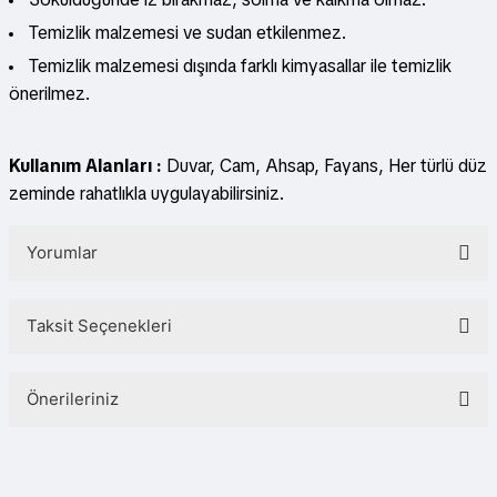
Temizlik malzemesi ve sudan etkilenmez.
Temizlik malzemesi dışında farklı kimyasallar ile temizlik
önerilmez.
Kullanım Alanları :
Duvar, Cam, Ahsap, Fayans, Her türlü düz
zeminde rahatlıkla uygulayabilirsiniz.
Yorumlar
Taksit Seçenekleri
Bu ürüne ilk yorumu siz yapın!
Önerileriniz
Yorum Yaz
Bu ürünün fiyat bilgisi, resim, ürün açıklamalarında ve diğer konularda
yetersiz gördüğünüz noktaları öneri formunu kullanarak tarafımıza