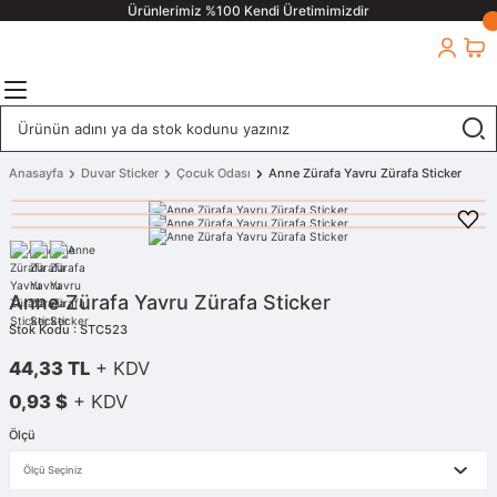
Ürünlerimiz %100 Kendi Üretimimizdir
Anasayfa
Duvar Sticker
Çocuk Odası
Anne Zürafa Yavru Zürafa Sticker
Anne Zürafa Yavru Zürafa Sticker
Stok Kodu : STC523
44,33 TL
+ KDV
0,93 $
+ KDV
Ölçü