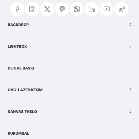
iletebilirsiniz.
Görüş ve önerileriniz için teşekkür ederiz.
Ürün resmi kalitesiz, bozuk veya görüntülenemiyor.
BACKDROP
Ürün açıklamasında eksik bilgiler bulunuyor.
Ürün bilgilerinde hatalar bulunuyor.
LIGHTBOX
Ürün fiyatı diğer sitelerden daha pahalı.
Bu ürüne benzer farklı alternatifler olmalı.
DIJITAL BASKI
CNC-LAZER KESİM
Gönder
KANVAS TABLO
KURUMSAL