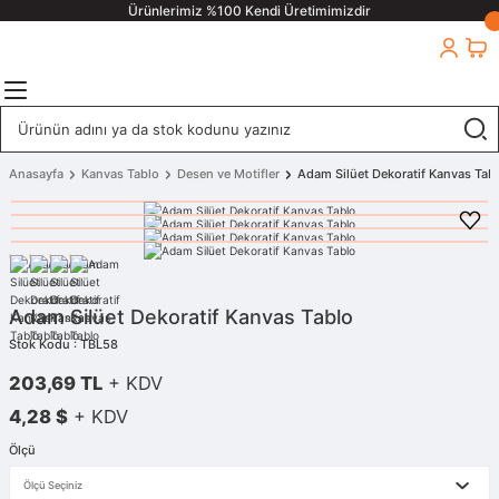
Ürünlerimiz %100 Kendi Üretimimizdir
Anasayfa
Kanvas Tablo
Desen ve Motifler
Adam Silüet Dekoratif Kanvas Tab
Adam Silüet Dekoratif Kanvas Tablo
Stok Kodu : TBL58
203,69 TL
+ KDV
4,28 $
+ KDV
Ölçü