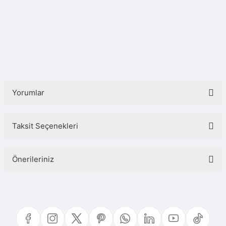
Yorumlar
Taksit Seçenekleri
Bu ürüne ilk yorumu siz yapın!
Önerileriniz
Yorum Yaz
Bu ürünün fiyat bilgisi, resim, ürün açıklamalarında ve diğer konularda
yetersiz gördüğünüz noktaları öneri formunu kullanarak tarafımıza
iletebilirsiniz.
Görüş ve önerileriniz için teşekkür ederiz.