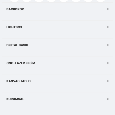
Ürün resmi kalitesiz, bozuk veya görüntülenemiyor.
BACKDROP
Ürün açıklamasında eksik bilgiler bulunuyor.
Ürün bilgilerinde hatalar bulunuyor.
LIGHTBOX
Ürün fiyatı diğer sitelerden daha pahalı.
Bu ürüne benzer farklı alternatifler olmalı.
DIJITAL BASKI
Gönder
CNC-LAZER KESİM
KANVAS TABLO
KURUMSAL