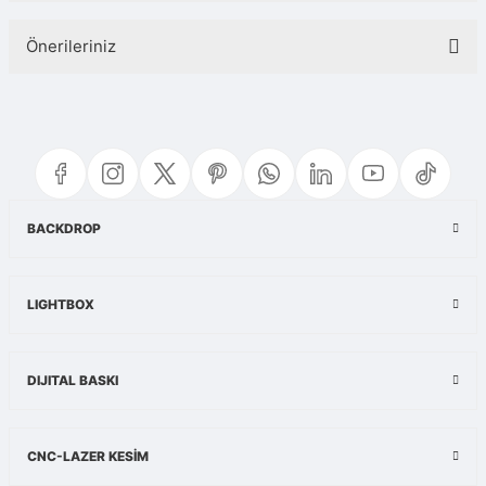
Önerileriniz
Yorum Yaz
Bu ürünün fiyat bilgisi, resim, ürün açıklamalarında ve diğer konularda
yetersiz gördüğünüz noktaları öneri formunu kullanarak tarafımıza
iletebilirsiniz.
Görüş ve önerileriniz için teşekkür ederiz.
Ürün resmi kalitesiz, bozuk veya görüntülenemiyor.
BACKDROP
Ürün açıklamasında eksik bilgiler bulunuyor.
Ürün bilgilerinde hatalar bulunuyor.
LIGHTBOX
Ürün fiyatı diğer sitelerden daha pahalı.
Bu ürüne benzer farklı alternatifler olmalı.
DIJITAL BASKI
CNC-LAZER KESİM