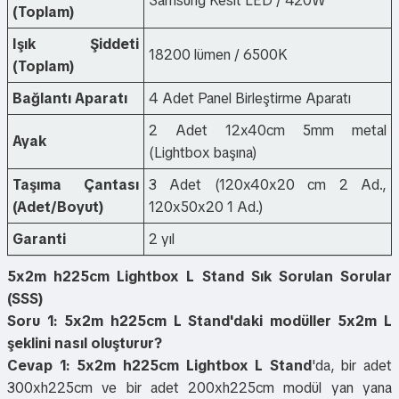
Samsung Kesit LED / 420W
(Toplam)
Işık Şiddeti
18200 lümen / 6500K
(Toplam)
Bağlantı Aparatı
4 Adet Panel Birleştirme Aparatı
2 Adet 12x40cm 5mm metal
Ayak
(Lightbox başına)
Taşıma Çantası
3 Adet (120x40x20 cm 2 Ad.,
(Adet/Boyut)
120x50x20 1 Ad.)
Garanti
2 yıl
5x2m h225cm Lightbox L Stand Sık Sorulan Sorular
(SSS)
Soru 1: 5x2m h225cm L Stand'daki modüller 5x2m L
şeklini nasıl oluşturur?
Cevap 1:
5x2m h225cm Lightbox L Stand
'da, bir adet
300xh225cm ve bir adet 200xh225cm modül yan yana