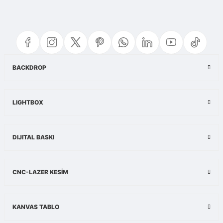
Bu ürünün fiyat bilgisi, resim, ürün açıklamalarında ve diğer konularda
yetersiz gördüğünüz noktaları öneri formunu kullanarak tarafımıza
iletebilirsiniz.
Görüş ve önerileriniz için teşekkür ederiz.
Ürün resmi kalitesiz, bozuk veya görüntülenemiyor.
BACKDROP
Ürün açıklamasında eksik bilgiler bulunuyor.
Ürün bilgilerinde hatalar bulunuyor.
LIGHTBOX
Ürün fiyatı diğer sitelerden daha pahalı.
Bu ürüne benzer farklı alternatifler olmalı.
DIJITAL BASKI
CNC-LAZER KESİM
Gönder
KANVAS TABLO