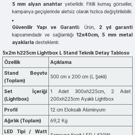
5 mm alyan anahtar
yeterlidir. Fitilli kumaş görseller,
kampanya geçişlerinde aletsiz olarak hızlıca değiştirilebilir.
Güvenilir Yapı ve Garanti:
Ürün,
2 yıl garanti
kapsamındadır ve sağlamlığı
12x40cm, 5 mm metal
ayaklarla
desteklenir.
5x2m h225cm Lightbox L Stand Teknik Detay Tablosu
Özellik
Açıklama
Stand Boyutu
500 cm x 200 cm (L Şekli)
(Toplam)
Set İçeriği
1 Adet 300xh225cm, 2 Adet
(Lightbox)
200xh225cm Ayaklı Lightbox
Profil
12 cm Eloksallı Alüminyum
Ağırlık (Toplam)
69,2 Kg
LED Tipi / Watt