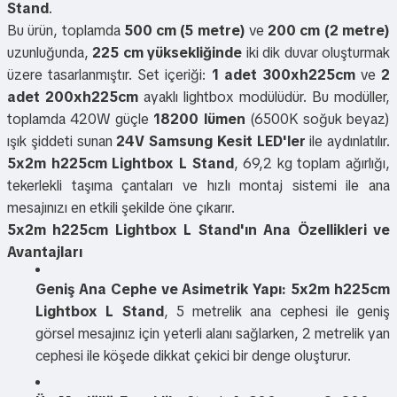
Stand
.
Bu ürün, toplamda
500 cm (5 metre)
ve
200 cm (2 metre)
uzunluğunda,
225 cm yüksekliğinde
iki dik duvar oluşturmak
üzere tasarlanmıştır. Set içeriği:
1 adet 300xh225cm
ve
2
adet 200xh225cm
ayaklı lightbox modülüdür. Bu modüller,
toplamda 420W güçle
18200 lümen
(6500K soğuk beyaz)
ışık şiddeti sunan
24V Samsung Kesit LED'ler
ile aydınlatılır.
5x2m h225cm Lightbox L Stand
, 69,2 kg toplam ağırlığı,
tekerlekli taşıma çantaları ve hızlı montaj sistemi ile ana
mesajınızı en etkili şekilde öne çıkarır.
5x2m h225cm Lightbox L Stand'ın Ana Özellikleri ve
Avantajları
Geniş Ana Cephe ve Asimetrik Yapı:
5x2m h225cm
Lightbox L Stand
, 5 metrelik ana cephesi ile geniş
görsel mesajınız için yeterli alanı sağlarken, 2 metrelik yan
cephesi ile köşede dikkat çekici bir denge oluşturur.