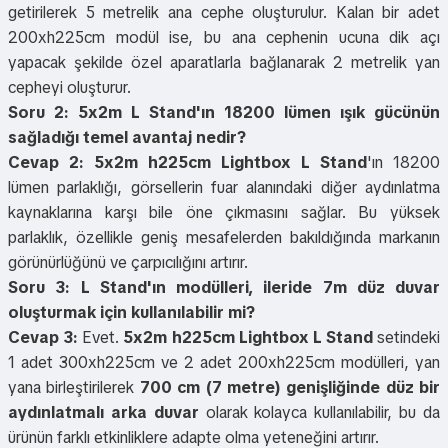
getirilerek 5 metrelik ana cephe oluşturulur. Kalan bir adet
200xh225cm modül ise, bu ana cephenin ucuna dik açı
yapacak şekilde özel aparatlarla bağlanarak 2 metrelik yan
cepheyi oluşturur.
Soru 2: 5x2m L Stand'ın 18200 lümen ışık gücünün
sağladığı temel avantaj nedir?
Cevap 2:
5x2m h225cm Lightbox L Stand
'ın 18200
lümen parlaklığı, görsellerin fuar alanındaki diğer aydınlatma
kaynaklarına karşı bile öne çıkmasını sağlar. Bu yüksek
parlaklık, özellikle geniş mesafelerden bakıldığında markanın
görünürlüğünü ve çarpıcılığını artırır.
Soru 3: L Stand'ın modülleri, ileride 7m düz duvar
oluşturmak için kullanılabilir mi?
Cevap 3:
Evet.
5x2m h225cm Lightbox L Stand
setindeki
1 adet 300xh225cm ve 2 adet 200xh225cm modülleri, yan
yana birleştirilerek
700 cm (7 metre) genişliğinde düz bir
aydınlatmalı arka duvar
olarak kolayca kullanılabilir, bu da
ürünün farklı etkinliklere adapte olma yeteneğini artırır.