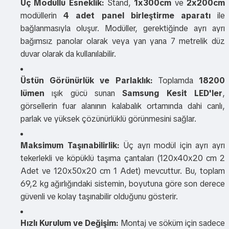
Üç Modüllü Esneklik:
Stand,
1x300cm
ve
2x200cm
modüllerin
4 adet panel birleştirme aparatı
ile
bağlanmasıyla oluşur. Modüller, gerektiğinde ayrı ayrı
bağımsız panolar olarak veya yan yana 7 metrelik düz
duvar olarak da kullanılabilir.
Üstün Görünürlük ve Parlaklık:
Toplamda
18200
lümen
ışık gücü sunan
Samsung Kesit LED'ler
,
görsellerin fuar alanının kalabalık ortamında dahi canlı,
parlak ve yüksek çözünürlüklü görünmesini sağlar.
Maksimum Taşınabilirlik:
Üç ayrı modül için ayrı ayrı
tekerlekli ve köpüklü taşıma çantaları (120x40x20 cm 2
Adet ve 120x50x20 cm 1 Adet) mevcuttur. Bu, toplam
69,2 kg ağırlığındaki sistemin, boyutuna göre son derece
güvenli ve kolay taşınabilir olduğunu gösterir.
Hızlı Kurulum ve Değişim:
Montaj ve söküm için sadece