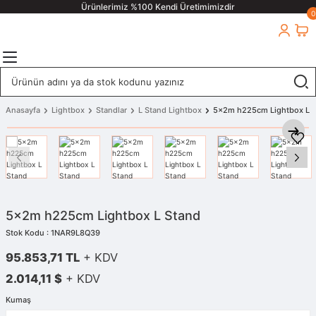
Ürünlerimiz %100 Kendi Üretimimizdir
0
Anasayfa
Lightbox
Standlar
L Stand Lightbox
5x2m h225cm Lightbox L 
5x2m h225cm Lightbox L Stand
Stok Kodu : 1NAR9L8Q39
95.853,71 TL
+ KDV
2.014,11 $
+ KDV
Kumaş