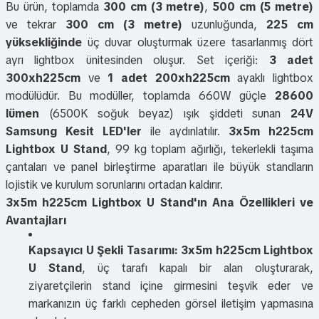
Bu ürün, toplamda
300 cm (3 metre)
,
500 cm (5 metre)
ve tekrar
300 cm (3 metre)
uzunluğunda,
225 cm
yüksekliğinde
üç duvar oluşturmak üzere tasarlanmış dört
ayrı lightbox ünitesinden oluşur. Set içeriği:
3 adet
300xh225cm
ve
1 adet 200xh225cm
ayaklı lightbox
modülüdür. Bu modüller, toplamda 660W güçle
28600
lümen
(6500K soğuk beyaz) ışık şiddeti sunan
24V
Samsung Kesit LED'ler
ile aydınlatılır.
3x5m h225cm
Lightbox U Stand
, 99 kg toplam ağırlığı, tekerlekli taşıma
çantaları ve panel birleştirme aparatları ile büyük standların
lojistik ve kurulum sorunlarını ortadan kaldırır.
3x5m h225cm Lightbox U Stand'ın Ana Özellikleri ve
Avantajları
Kapsayıcı U Şekli Tasarımı:
3x5m h225cm Lightbox
U Stand
, üç tarafı kapalı bir alan oluşturarak,
ziyaretçilerin stand içine girmesini teşvik eder ve
markanızın üç farklı cepheden görsel iletişim yapmasına