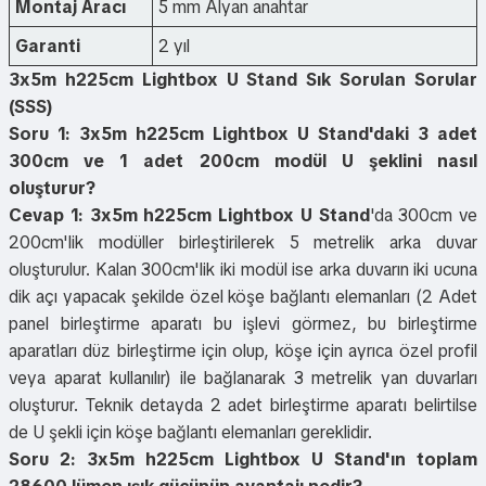
Montaj Aracı
5 mm Alyan anahtar
Garanti
2 yıl
3x5m h225cm Lightbox U Stand Sık Sorulan Sorular
(SSS)
Soru 1: 3x5m h225cm Lightbox U Stand'daki 3 adet
300cm ve 1 adet 200cm modül U şeklini nasıl
oluşturur?
Cevap 1:
3x5m h225cm Lightbox U Stand
'da 300cm ve
200cm'lik modüller birleştirilerek 5 metrelik arka duvar
oluşturulur. Kalan 300cm'lik iki modül ise arka duvarın iki ucuna
dik açı yapacak şekilde özel köşe bağlantı elemanları (2 Adet
panel birleştirme aparatı bu işlevi görmez, bu birleştirme
aparatları düz birleştirme için olup, köşe için ayrıca özel profil
veya aparat kullanılır) ile bağlanarak 3 metrelik yan duvarları
oluşturur. Teknik detayda 2 adet birleştirme aparatı belirtilse
de U şekli için köşe bağlantı elemanları gereklidir.
Soru 2: 3x5m h225cm Lightbox U Stand'ın toplam