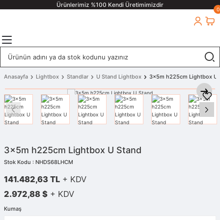
Ürünlerimiz %100 Kendi Üretimimizdir
0
Anasayfa
Lightbox
Standlar
U Stand Lightbox
3x5m h225cm Lightbox U 
3x5m h225cm Lightbox U Stand
Stok Kodu : NHDS68LHCM
141.482,63 TL
+ KDV
2.972,88 $
+ KDV
Kumaş