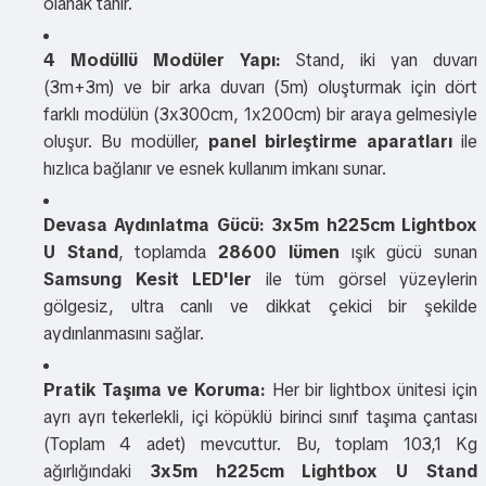
olanak tanır.
4 Modüllü Modüler Yapı:
Stand, iki yan duvarı
(3m+3m) ve bir arka duvarı (5m) oluşturmak için dört
farklı modülün (3x300cm, 1x200cm) bir araya gelmesiyle
oluşur. Bu modüller,
panel birleştirme aparatları
ile
hızlıca bağlanır ve esnek kullanım imkanı sunar.
Devasa Aydınlatma Gücü:
3x5m h225cm Lightbox
U Stand
, toplamda
28600 lümen
ışık gücü sunan
Samsung Kesit LED'ler
ile tüm görsel yüzeylerin
gölgesiz, ultra canlı ve dikkat çekici bir şekilde
aydınlanmasını sağlar.
Pratik Taşıma ve Koruma:
Her bir lightbox ünitesi için
ayrı ayrı tekerlekli, içi köpüklü birinci sınıf taşıma çantası
(Toplam 4 adet) mevcuttur. Bu, toplam 103,1 Kg
ağırlığındaki
3x5m h225cm Lightbox U Stand