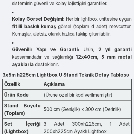
sisteminin güvenli ve kolay lojistiğini garantiler.
Kolay Görsel Değişimi:
Her bir lightbox ünitesine uygun
fitilli baskılı kumaş
görsel (toplam 4 adet) mevcuttur.
Kumaşlar, aletsiz olarak hızlıca takılıp çıkarılabilir.
Güvenilir Yapı ve Garanti:
Ürün,
2 yıl garanti
kapsamındadır ve sağlamlığı
12x40cm, 5 mm metal
ayaklarla
desteklenir.
3x5m h225cm Lightbox U Stand Teknik Detay Tablosu
Özellik
Açıklama
Ürün Kodu
(Ürüne özel bir kod verilmemiştir)
Stand Boyutu
500 cm (Genişlik) x 300 cm (Derinlik)
(Toplam)
Set İçeriği
3 Adet 300xh225cm, 1 Adet
(Lightbox)
200xh225cm Ayaklı Lightbox