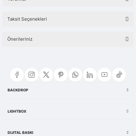
Taksit Seçenekleri
Bu ürüne ilk yorumu siz yapın!
Önerileriniz
Yorum Yaz
Bu ürünün fiyat bilgisi, resim, ürün açıklamalarında ve diğer konularda
yetersiz gördüğünüz noktaları öneri formunu kullanarak tarafımıza
iletebilirsiniz.
Görüş ve önerileriniz için teşekkür ederiz.
Ürün resmi kalitesiz, bozuk veya görüntülenemiyor.
BACKDROP
Ürün açıklamasında eksik bilgiler bulunuyor.
Ürün bilgilerinde hatalar bulunuyor.
LIGHTBOX
Ürün fiyatı diğer sitelerden daha pahalı.
Bu ürüne benzer farklı alternatifler olmalı.
DIJITAL BASKI