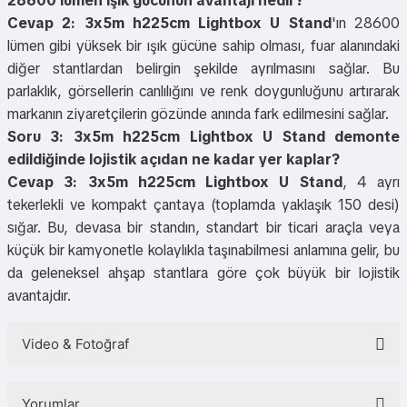
28600 lümen ışık gücünün avantajı nedir?
Cevap 2:
3x5m h225cm Lightbox U Stand
'ın 28600
lümen gibi yüksek bir ışık gücüne sahip olması, fuar alanındaki
diğer stantlardan belirgin şekilde ayrılmasını sağlar. Bu
parlaklık, görsellerin canlılığını ve renk doygunluğunu artırarak
markanın ziyaretçilerin gözünde anında fark edilmesini sağlar.
Soru 3: 3x5m h225cm Lightbox U Stand demonte
edildiğinde lojistik açıdan ne kadar yer kaplar?
Cevap 3:
3x5m h225cm Lightbox U Stand
, 4 ayrı
tekerlekli ve kompakt çantaya (toplamda yaklaşık 150 desi)
sığar. Bu, devasa bir standın, standart bir ticari araçla veya
küçük bir kamyonetle kolaylıkla taşınabilmesi anlamına gelir, bu
da geleneksel ahşap stantlara göre çok büyük bir lojistik
avantajdır.
Video & Fotoğraf
Yorumlar