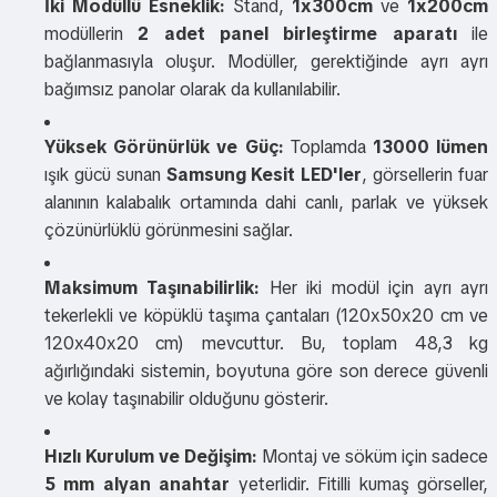
İki Modüllü Esneklik:
Stand,
1x300cm
ve
1x200cm
modüllerin
2 adet panel birleştirme aparatı
ile
bağlanmasıyla oluşur. Modüller, gerektiğinde ayrı ayrı
bağımsız panolar olarak da kullanılabilir.
Yüksek Görünürlük ve Güç:
Toplamda
13000 lümen
ışık gücü sunan
Samsung Kesit LED'ler
, görsellerin fuar
alanının kalabalık ortamında dahi canlı, parlak ve yüksek
çözünürlüklü görünmesini sağlar.
Maksimum Taşınabilirlik:
Her iki modül için ayrı ayrı
tekerlekli ve köpüklü taşıma çantaları (120x50x20 cm ve
120x40x20 cm) mevcuttur. Bu, toplam 48,3 kg
ağırlığındaki sistemin, boyutuna göre son derece güvenli
ve kolay taşınabilir olduğunu gösterir.
Hızlı Kurulum ve Değişim:
Montaj ve söküm için sadece
5 mm alyan anahtar
yeterlidir. Fitilli kumaş görseller,