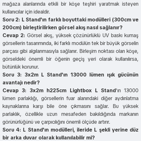
mağaza alanlarında etkili bir köşe teşhiri yaratmak isteyen
kullanıcılar için idealdir.
Soru 2: L Stand'ın farklı boyuttaki modülleri (300cm ve
200cm) birleştirilirken görsel akış nasıl sağlanır?
Cevap 2:
Görsel akış, yüksek çözünürlüklü UV baskı kumaş
görsellerin tasarımında, iki farklı modülün tek bir büyük görselin
parçası gibi algılanmasıyla sağlanır. Birleşim noktası olan köşe,
görseldeki önemli bir öğenin geçiş yeri olarak kullanılırsa,
bütünlük korunur.
Soru 3: 3x2m L Stand'ın 13000 lümen ışık gücünün
avantajı nedir?
Cevap 3:
3x2m h225cm Lightbox L Stand
'ın 13000
lümen parlaklığı, görsellerin fuar alanındaki diğer aydınlatma
kaynaklarına karşı bile öne çıkmasını sağlar. Bu yüksek
parlaklık, özellikle uzun mesafeden bakıldığında markanın
görünürlüğünü ve çarpıcılığını önemli ölçüde artırır.
Soru 4: L Stand'ın modülleri, ileride L şekli yerine düz
bir arka duvar olarak kullanılabilir mi?