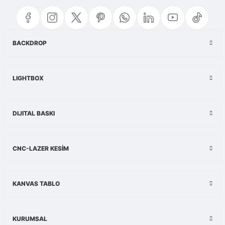
iletebilirsiniz.
Görüş ve önerileriniz için teşekkür ederiz.
Ürün resmi kalitesiz, bozuk veya görüntülenemiyor.
BACKDROP
Ürün açıklamasında eksik bilgiler bulunuyor.
Ürün bilgilerinde hatalar bulunuyor.
LIGHTBOX
Ürün fiyatı diğer sitelerden daha pahalı.
Bu ürüne benzer farklı alternatifler olmalı.
DIJITAL BASKI
CNC-LAZER KESİM
Gönder
KANVAS TABLO
KURUMSAL