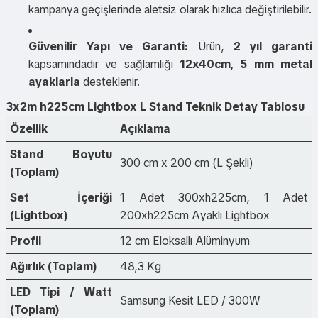
kampanya geçişlerinde aletsiz olarak hızlıca değiştirilebilir.
Güvenilir Yapı ve Garanti:
Ürün,
2 yıl garanti
kapsamındadır ve sağlamlığı
12x40cm, 5 mm metal
ayaklarla
desteklenir.
3x2m h225cm Lightbox L Stand Teknik Detay Tablosu
Özellik
Açıklama
Stand Boyutu
300 cm x 200 cm (L Şekli)
(Toplam)
Set İçeriği
1 Adet 300xh225cm, 1 Adet
(Lightbox)
200xh225cm Ayaklı Lightbox
Profil
12 cm Eloksallı Alüminyum
Ağırlık (Toplam)
48,3 Kg
LED Tipi / Watt
Samsung Kesit LED / 300W
(Toplam)