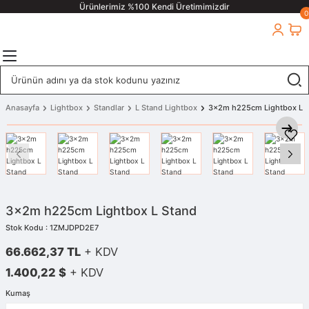
Ürünlerimiz %100 Kendi Üretimimizdir
0
Anasayfa
Lightbox
Standlar
L Stand Lightbox
3x2m h225cm Lightbox L 
3x2m h225cm Lightbox L Stand
Stok Kodu : 1ZMJDPD2E7
66.662,37 TL
+ KDV
1.400,22 $
+ KDV
Kumaş