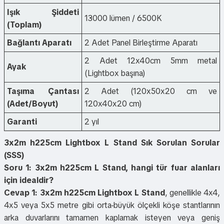
Işık Şiddeti
13000 lümen / 6500K
(Toplam)
Bağlantı Aparatı
2 Adet Panel Birleştirme Aparatı
2 Adet 12x40cm 5mm metal
Ayak
(Lightbox başına)
Taşıma Çantası
2 Adet (120x50x20 cm ve
(Adet/Boyut)
120x40x20 cm)
Garanti
2 yıl
3x2m h225cm Lightbox L Stand Sık Sorulan Sorular
(SSS)
Soru 1: 3x2m h225cm L Stand, hangi tür fuar alanları
için idealdir?
Cevap 1:
3x2m h225cm Lightbox L Stand
, genellikle 4x4,
4x5 veya 5x5 metre gibi orta-büyük ölçekli köşe stantlarının
arka duvarlarını tamamen kaplamak isteyen veya geniş