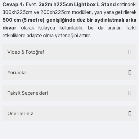
Cevap 4:
Evet.
3x2m h225cm Lightbox L Stand
setindeki
300xh225cm ve 200xh225cm modülleri, yan yana getirilerek
500 cm (5 metre) genişliğinde düz bir aydınlatmalı arka
duvar
olarak kolayca kullanılabilir, bu da ürünün farklı
etkinliklere adapte olma yeteneğini artırır.
Video & Fotoğraf
Yorumlar
Taksit Seçenekleri
Bu ürüne ilk yorumu siz yapın!
Önerileriniz
Yorum Yaz
Bu ürünün fiyat bilgisi, resim, ürün açıklamalarında ve diğer konularda
yetersiz gördüğünüz noktaları öneri formunu kullanarak tarafımıza