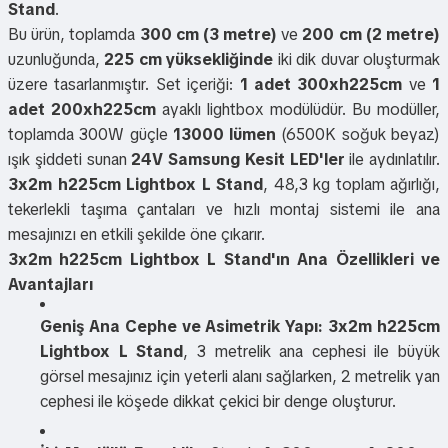
Stand
.
Bu ürün, toplamda
300 cm (3 metre)
ve
200 cm (2 metre)
uzunluğunda,
225 cm yüksekliğinde
iki dik duvar oluşturmak
üzere tasarlanmıştır. Set içeriği:
1 adet 300xh225cm
ve
1
adet 200xh225cm
ayaklı lightbox modülüdür. Bu modüller,
toplamda 300W güçle
13000 lümen
(6500K soğuk beyaz)
ışık şiddeti sunan
24V Samsung Kesit LED'ler
ile aydınlatılır.
3x2m h225cm Lightbox L Stand
, 48,3 kg toplam ağırlığı,
tekerlekli taşıma çantaları ve hızlı montaj sistemi ile ana
mesajınızı en etkili şekilde öne çıkarır.
3x2m h225cm Lightbox L Stand'ın Ana Özellikleri ve
Avantajları
Geniş Ana Cephe ve Asimetrik Yapı:
3x2m h225cm
Lightbox L Stand
, 3 metrelik ana cephesi ile büyük
görsel mesajınız için yeterli alanı sağlarken, 2 metrelik yan
cephesi ile köşede dikkat çekici bir denge oluşturur.