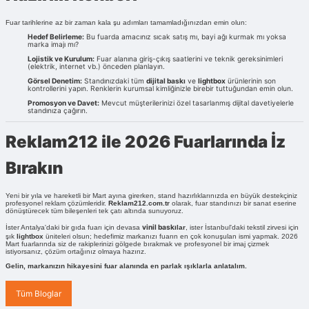
Fuar tarihlerine az bir zaman kala şu adımları tamamladığınızdan emin olun:
Hedef Belirleme:
Bu fuarda amacınız sıcak satış mı, bayi ağı kurmak mı yoksa
marka imajı mı?
Lojistik ve Kurulum:
Fuar alanına giriş-çıkış saatlerini ve teknik gereksinimleri
(elektrik, internet vb.) önceden planlayın.
Görsel Denetim:
Standınızdaki tüm
dijital baskı
ve
lightbox
ürünlerinin son
kontrollerini yapın. Renklerin kurumsal kimliğinizle birebir tuttuğundan emin olun.
Promosyon ve Davet:
Mevcut müşterilerinizi özel tasarlanmış dijital davetiyelerle
standınıza çağırın.
Reklam212 ile 2026 Fuarlarında İz
Bırakın
Yeni bir yıla ve hareketli bir Mart ayına girerken, stand hazırlıklarınızda en büyük destekçiniz
profesyonel reklam çözümleridir.
Reklam212.com.tr
olarak, fuar standınızı bir sanat eserine
dönüştürecek tüm bileşenleri tek çatı altında sunuyoruz.
vinil baskı
İster Antalya'daki bir gıda fuarı için devasa
lar
, ister İstanbul'daki tekstil zirvesi için
şık
lightbox
üniteleri olsun; hedefimiz markanızı fuarın en çok konuşulan ismi yapmak. 2026
Mart fuarlarında siz de rakiplerinizi gölgede bırakmak ve profesyonel bir imaj çizmek
istiyorsanız, çözüm ortağınız olmaya hazırız.
Gelin, markanızın hikayesini fuar alanında en parlak ışıklarla anlatalım.
Tüm Bloglar