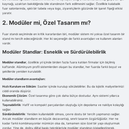
kaynağı, uzaktan bakıldığında bile standınızın fark edilmesini sağlar. Özellikle kalabalık
fuar salonlarında, ışıklı bir tabela veya logo, ziyaretçilerin gözünde bir işaret fişeği etkisi
yaratır.
2. Modüler mi, Özel Tasarım mı?
Fuar standı seçiminde en kritik kararlardan biri, modüler sistem mi yoksa özel tasarım bir
stand mı tercih edeceğinizdir. Her iki seçeneğin de farklı avantajları ve kullanım alanları
vardır.
Modüler Standlar: Esneklik ve Sürdürülebilirlik
Modüler standlar
, özellikle yıl içinde birden fazla fuara katılan firmalar için biçilmiş
kaftandır. Alüminyum profil sistemlerden oluşan bu standlar, her fuarda farklı boyut ve
şekillerde yeniden kurulabilir.
Modüler standların avantajları:
Hızlı Kurulum ve Söküm
: Saatler içinde kurulup sökülebilirler. Bu da lojistik maliyetlerinizi
ciddi oranda düşürür.
Ekonomik Çözüm
: Özel tasarıma göre çok daha bütçe dostudur. Aynı sistemi yıllarca
kullanabilirsiniz.
Taşınabilirlik
: Hafif ve kompakt parçalardan oluştuğu için depolama ve nakliye kolaylığı
sağlar.
Sürdürülebilirlik
: Yeniden kullanılabilir olması, çevre dostu bir tercih yapmanızı sağlar.
Ancak modüler standların en büyük dezavantajı, sınırlı tasarım özgürlüğüdür. Her ne
kadar farklı kombinasyonlar mümkün olsa da, tamamen size özel bir yapı oluşturmak
zordur. Yine de, doğru dijital baskı teknikleriyle modüler standınızı kişiselleştirerek,