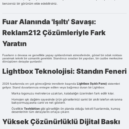
benzersiz bir görünüm elde edebilirsiniz.
Fuar Alanında 'Işıltı' Savaşı:
Reklam212 Çözümleriyle Fark
Yaratın
Fuarların o devasa ve genellikle yapay ışıklandırmalı atmosferinde, görsel bir odak noktası
yaratmak teknik bir uzmanlık gerektirir. Standınızı sıradan bir yapıdan, bir cazibe merkezine
dönüştüren detaylar şunlardır:
Lightbox Teknolojisi: Standın Feneri
Lightbox (Işıklı Pano)
2026 fuarlarında en çok göreceğimiz trendlerin başında
sistemleri
geliyor. Stand duvarlarınıza entegre edilen veya bağımsız duran bir Lightbox:
Marka logonuzu metrelerce uzaktan, kalabalığın üzerinden fark edilir kılar.
Homojen ışık dağılımı sayesinde ürün görsellerinizi sanki bir akıllı telefon ekranına
bakıyormuşçasına canlı ve net gösterir.
Özellikle
Texhibition
gibi görselliğin ön planda olduğu tekstil fuarlarında, kumaş
desenlerinin tüm detaylarını ortaya çıkarır.
Yüksek Çözünürlüklü Dijital Baskı