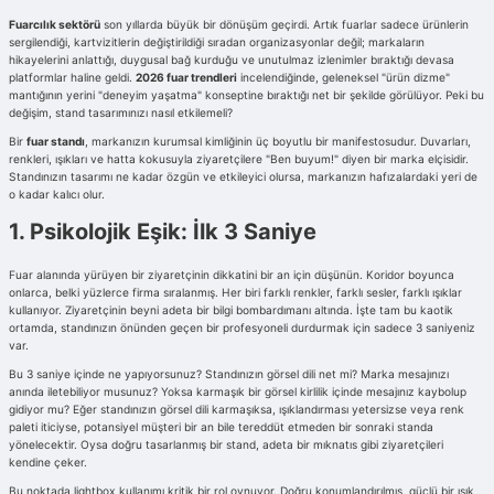
Fuarcılık sektörü
son yıllarda büyük bir dönüşüm geçirdi. Artık fuarlar sadece ürünlerin
sergilendiği, kartvizitlerin değiştirildiği sıradan organizasyonlar değil; markaların
hikayelerini anlattığı, duygusal bağ kurduğu ve unutulmaz izlenimler bıraktığı devasa
platformlar haline geldi.
2026 fuar trendleri
incelendiğinde, geleneksel "ürün dizme"
mantığının yerini "deneyim yaşatma" konseptine bıraktığı net bir şekilde görülüyor. Peki bu
değişim, stand tasarımınızı nasıl etkilemeli?
Bir
fuar standı
, markanızın kurumsal kimliğinin üç boyutlu bir manifestosudur. Duvarları,
renkleri, ışıkları ve hatta kokusuyla ziyaretçilere "Ben buyum!" diyen bir marka elçisidir.
Standınızın tasarımı ne kadar özgün ve etkileyici olursa, markanızın hafızalardaki yeri de
o kadar kalıcı olur.
1. Psikolojik Eşik: İlk 3 Saniye
Fuar alanında yürüyen bir ziyaretçinin dikkatini bir an için düşünün. Koridor boyunca
onlarca, belki yüzlerce firma sıralanmış. Her biri farklı renkler, farklı sesler, farklı ışıklar
kullanıyor. Ziyaretçinin beyni adeta bir bilgi bombardımanı altında. İşte tam bu kaotik
ortamda, standınızın önünden geçen bir profesyoneli durdurmak için sadece 3 saniyeniz
var.
Bu 3 saniye içinde ne yapıyorsunuz? Standınızın görsel dili net mi? Marka mesajınızı
anında iletebiliyor musunuz? Yoksa karmaşık bir görsel kirlilik içinde mesajınız kaybolup
gidiyor mu? Eğer standınızın görsel dili karmaşıksa, ışıklandırması yetersizse veya renk
paleti iticiyse, potansiyel müşteri bir an bile tereddüt etmeden bir sonraki standa
yönelecektir. Oysa doğru tasarlanmış bir stand, adeta bir mıknatıs gibi ziyaretçileri
kendine çeker.
Bu noktada lightbox kullanımı kritik bir rol oynuyor. Doğru konumlandırılmış, güçlü bir ışık