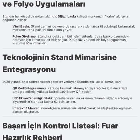
ve Folyo Uygulamaları
Standın her köşesi bir reklam alanıdır.
Dijital baskı
kalitesi, markanızın "kalite" algısıyla
doğrudan eşleşir.
Vinil Baskı:
Stand zemininde veya devasa arka planlarda (Backdrop) kullanılarak
markanın renk paletini tüm alana yayar.
Folyo Giydirme:
Stand içindeki cam bölmeler, sütunlar veya banko üzerindeki
detaylar için kusursuz bir bitiş sağlar. Pürüzsüz ve canlı bir folyo uygulaması,
kurumsallığın imzasıdır.
Teknolojinin Stand Mimarisine
Entegrasyonu
2026 yılında artık sadece fiziksel görseller yetmiyor. Standınızın "akıllı" olması şart:
QR Kod Entegrasyonu:
Katalog taşımak istemeyen ziyaretçiler için duvarlara
entegre edilmiş, yüksek kaliteli baskılı dev QR kodlar.
LED Ekran Dinamiği:
Statik görsellerin yanına eklenen dinamik video içerikleriyle
ziyaretçinin standda kalma süresini artırın.
İnteraktif Alanlar:
Ziyaretçilerin ürünlerinizi dijital olarak özelleştirebileceği kiosk
alanları oluşturun.
Başarı İçin Kontrol Listesi: Fuar
Hazırlık Rehberi