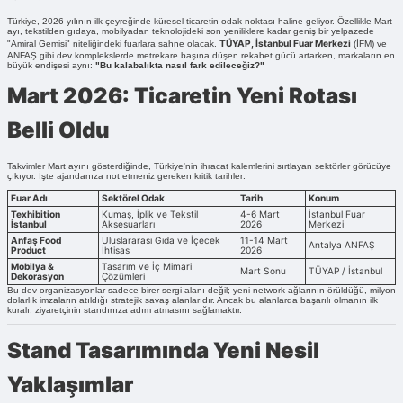
Türkiye, 2026 yılının ilk çeyreğinde küresel ticaretin odak noktası haline geliyor. Özellikle Mart
ayı, tekstilden gıdaya, mobilyadan teknolojideki son yeniliklere kadar geniş bir yelpazede
TÜYAP, İstanbul Fuar Merkezi
"Amiral Gemisi" niteliğindeki fuarlara sahne olacak.
(İFM) ve
ANFAŞ gibi dev komplekslerde metrekare başına düşen rekabet gücü artarken, markaların en
büyük endişesi aynı:
"Bu kalabalıkta nasıl fark edileceğiz?"
Mart 2026: Ticaretin Yeni Rotası
Belli Oldu
Takvimler Mart ayını gösterdiğinde, Türkiye'nin ihracat kalemlerini sırtlayan sektörler görücüye
çıkıyor. İşte ajandanıza not etmeniz gereken kritik tarihler:
Fuar Adı
Sektörel Odak
Tarih
Konum
Texhibition
Kumaş, İplik ve Tekstil
4-6 Mart
İstanbul Fuar
İstanbul
Aksesuarları
2026
Merkezi
Anfaş Food
Uluslararası Gıda ve İçecek
11-14 Mart
Antalya ANFAŞ
Product
İhtisas
2026
Mobilya &
Tasarım ve İç Mimari
Mart Sonu
TÜYAP / İstanbul
Dekorasyon
Çözümleri
Bu dev organizasyonlar sadece birer sergi alanı değil; yeni network ağlarının örüldüğü, milyon
dolarlık imzaların atıldığı stratejik savaş alanlarıdır. Ancak bu alanlarda başarılı olmanın ilk
kuralı, ziyaretçinin standınıza adım atmasını sağlamaktır.
Stand Tasarımında Yeni Nesil
Yaklaşımlar