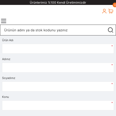
Ürünlerimiz %100 Kendi Üretimimizdir
0
Ürün Adı
*
Adınız
*
Soyadınız
*
Konu
*